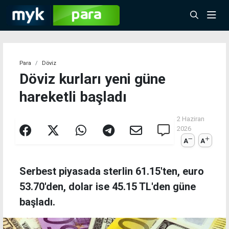
Para
Döviz
Döviz kurları yeni güne
hareketli başladı
2 Haziran
2026
A
A
Serbest piyasada sterlin 61.15'ten, euro
53.70'den, dolar ise 45.15 TL'den güne
başladı.