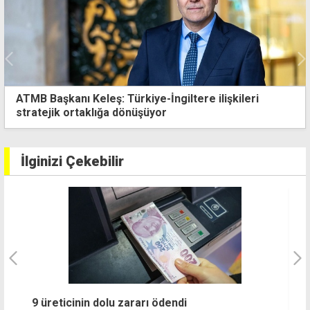
ATMB Başkanı Keleş: Türkiye-İngiltere ilişkileri
stratejik ortaklığa dönüşüyor
İlginizi Çekebilir
Enflasyondaki tırmanış sürüyor: Zam
İ