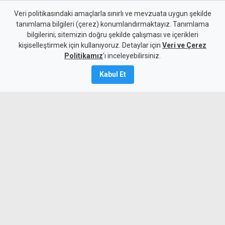
Euro 55 TL sınırında
Veri politikasındaki amaçlarla sınırlı ve mevzuata uygun şekilde
tanımlama bilgileri (çerez) konumlandırmaktayız. Tanımlama
bilgilerini; sitemizin doğru şekilde çalışması ve içerikleri
4 Ağustos 2026
kişiselleştirmek için kullanıyoruz. Detaylar için
Veri ve Çerez
A
A
Politikamız
'ı inceleyebilirsiniz.
Kabul Et
Serbest piyasada dolar 47.70 TL, euro
54.95 TL ve sterlin 64.10 TL satış
fiyatından işlem görüyor.