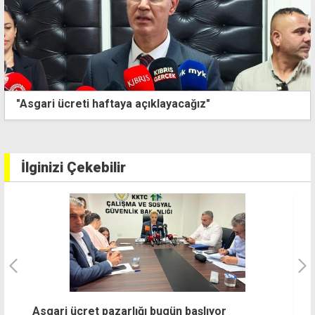
Euro 54 TL'yi aştı
İlginizi Çekebilir
Tarı
Asgari ücret pazarlığı bugün başlıyor