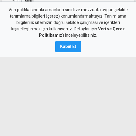
Para
Borsa
Musk, SpaceX için 75 milyar
Veri politikasındaki amaçlarla sınırlı ve mevzuata uygun şekilde
tanımlama bilgileri (çerez) konumlandırmaktayız. Tanımlama
dolar kaynak topladı
bilgilerini; sitemizin doğru şekilde çalışması ve içerikleri
kişiselleştirmek için kullanıyoruz. Detaylar için
Veri ve Çerez
12 Haziran 2026
Politikamız
'ı inceleyebilirsiniz.
A
A
Kabul Et
SpaceX, halka arzında 75 milyar dolar
kaynak sağladı.