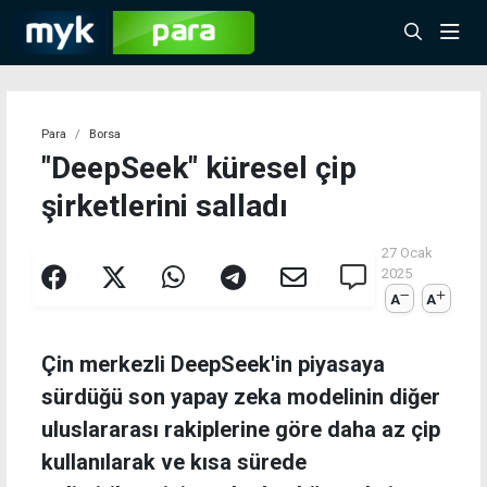
Para
Borsa
"DeepSeek" küresel çip
şirketlerini salladı
27 Ocak
2025
A
A
Çin merkezli DeepSeek'in piyasaya
sürdüğü son yapay zeka modelinin diğer
uluslararası rakiplerine göre daha az çip
kullanılarak ve kısa sürede