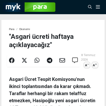
Para
Ekonomi
"Asgari ücreti haftaya
açıklayacağız"
8 Temmuz
2026
A
A
Asgari Ücret Tespit Komisyonu'nun
ikinci toplantısından da karar çıkmadı.
Taraflar herhangi bir rakam telaffuz
etmezken, Hasipoğlu yeni asgari ücretin