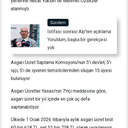
yerlerine Necat Yüksel ile Mehmet Özsezer
atanmıştı.
Gündem
İstifası sonrası Alp'ten açıklama:
Yoruldum, başka bir gerekçesi
yok
Asgari Ücret Saptama Komisyonu’nun 5'i devlet, 5'i
işçi, 5'i de işveren temsilcilerinden oluşan 15 üyesi
bulunuyor.
Asgari Ücretler Yasası'nın 7'nci maddesine göre,
asgari ücret bir yıl içinde en çok üç defa
saptanabiliyor.
Ülkede 1 Ocak 2026 itibarıyla aylık asgari ücret brüt
60 bin 618 TL, net 52 bin 738 TL olarak uygulanıyor.