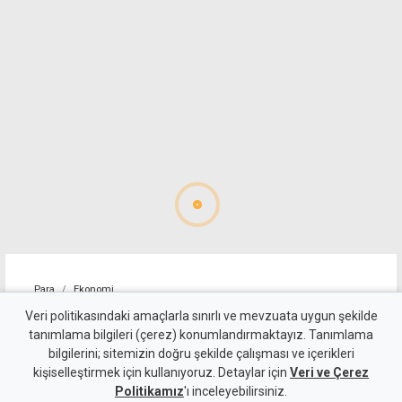
Para
Ekonomi
4 kişilik ailenin karnını
Veri politikasındaki amaçlarla sınırlı ve mevzuata uygun şekilde
tanımlama bilgileri (çerez) konumlandırmaktayız. Tanımlama
doyurmasının günlük bedeli:
bilgilerini; sitemizin doğru şekilde çalışması ve içerikleri
kişiselleştirmek için kullanıyoruz. Detaylar için
1.513 TL
Veri ve Çerez
Politikamız
'ı inceleyebilirsiniz.