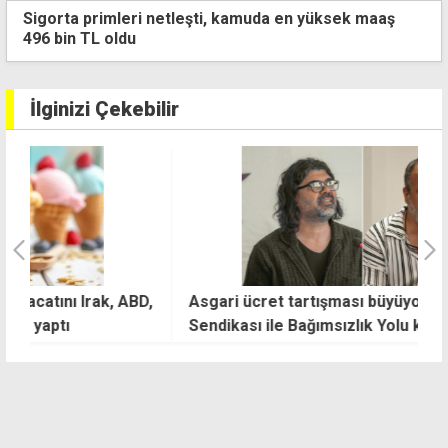
4 kişilik ailenin karnını doyurmasının günlük bedeli:
1.513 TL
İlginizi Çekebilir
D,
Asgari ücret tartışması büyüyor: İşverenler
A
Sendikası ile Bağımsızlık Yolu karşı karşıya
y