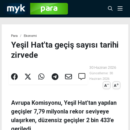
Para
Ekonomi
Yeşil Hat'ta geçiş sayısı tarihi
zirvede
30 Haziran 2026
Güncelleme:
30
Haziran 2026
A
A
Avrupa Komisyonu, Yeşil Hat'tan yapılan
geçişler 7,79 milyonla rekor seviyeye
ulaşırken, düzensiz geçişler 2 bin 433'e
geriledi.