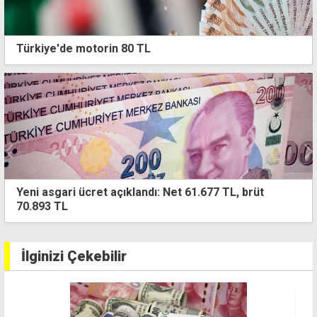
Türkiye'de motorin 80 TL
sgari ücret açıklandı: Net 61.677 TL, brüt
Yeni a
3 TL
İlginizi Çekebilir