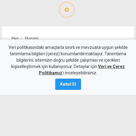
Para
Ekonomi
4 kişilik ailenin karnını
Veri politikasındaki amaçlarla sınırlı ve mevzuata uygun şekilde
tanımlama bilgileri (çerez) konumlandırmaktayız. Tanımlama
doyurmasının günlük bedeli:
bilgilerini; sitemizin doğru şekilde çalışması ve içerikleri
kişiselleştirmek için kullanıyoruz. Detaylar için
1.513 TL
Veri ve Çerez
Politikamız
'ı inceleyebilirsiniz.
7 Ağustos 2026
Kabul Et
Güncelleme:
7 Ağustos
2026
A
A
KTAMS, temmuz ayında 4 kişilik bir
ailenin açlık sınırını 45 bin 389 TL,