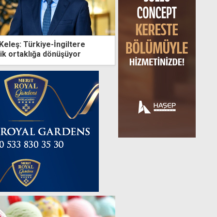
eleş: Türkiye-İngiltere
ejik ortaklığa dönüşüyor