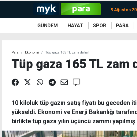
9 Ağustos 20
GÜNDEM
HAYAT
SPOR
PARA
KKTC
Magazin
KKTC
Ekonomi
Türkiye
Türkiye
Kripto
Sağlık
Güney
Avrupa
Döviz
Kadın
Dünya
Dünya
Borsa
Lezzetler
Çev
Para
Ekonomi
Tüp gaza 165 TL zam daha!
Tüp gaza 165 TL zam 
10 kiloluk tüp gazın satış fiyatı bu geceden i
yükseldi. Ekonomi ve Enerji Bakanlığı taraf
birlikte tüp gaza yılın üçüncü zammı yapılmış 