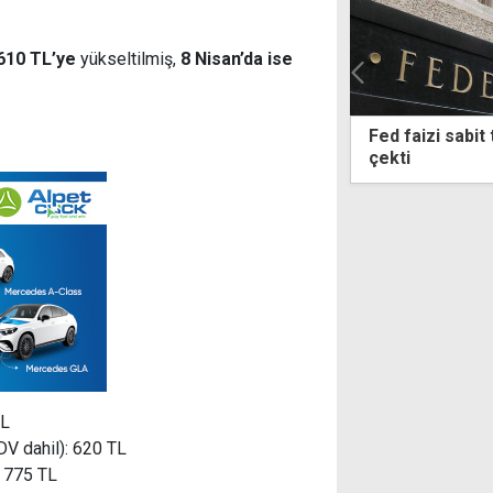
610 TL’ye
yükseltilmiş,
8 Nisan’da ise
d faizi sabit tuttu, enflasyon riskine dikkat
Asgari ücre
kti
yeni destek
TL
KDV dahil): 620 TL
: 775 TL