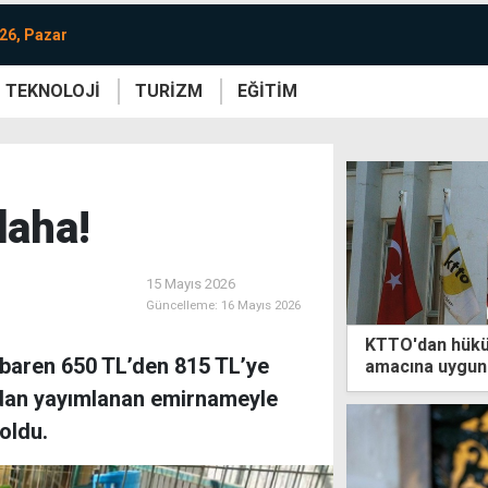
26, Pazar
TEKNOLOJİ
TURİZM
EĞİTİM
re
Yaşam
Sanat
Etkinlik
daha!
15 Mayıs 2026
Güncelleme:
16 Mayıs 2026
KTTO'dan hükü
tibaren 650 TL’den 815 TL’ye
amacına uygun 
ından yayımlanan emirnameyle
oldu.