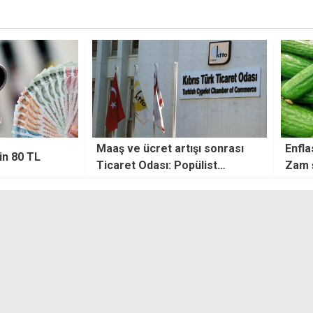
ışı sonrası
Enflasyondaki tırmanış sürüyor:
İç bo
pülist
Zam şampiyonu salatalık
Maliy
e, hayat
disip
ün
gelir