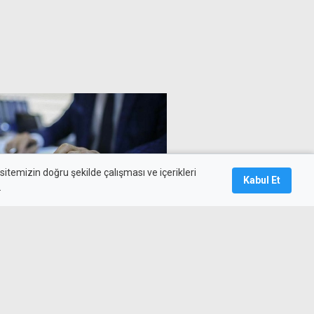
itemizin doğru şekilde çalışması ve içerikleri
Kabul Et
.
ylık prim desteği yürürlüğe
ktörleri kapsıyor, şartlar