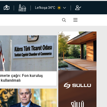
Lefkoşa 34°C
mete çağrı: Fon kuruluş
kullanılmalı