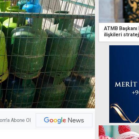
ATMB Başkanı K
ilişkileri strat
com'a Abone Ol