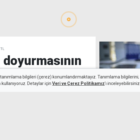
 TL
nı doyurmasının
L
 tanımlama bilgileri (çerez) konumlandırmaktayız. Tanımlama bilgilerini; s
n kullanıyoruz. Detaylar için
Veri ve Çerez Politikamız
'ı inceleyebilirsiniz
7 Ağustos 2026
İşverenlere 3 a
Güncelleme:
7 Ağustos 2026
girdi: Hangi se
neler?
k sınırını 45 bin 389 TL,
çıkladı. Bir önceki aya göre
 356 TL arttı.