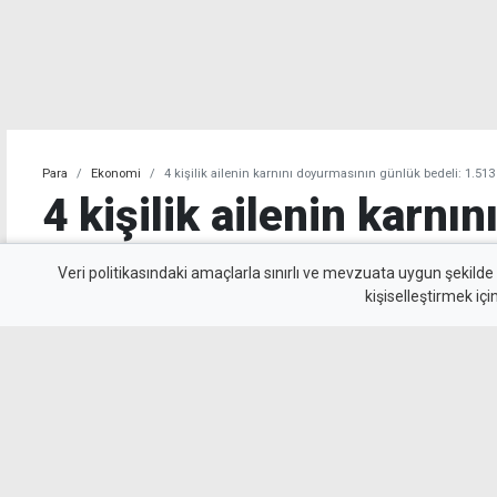
Para
Ekonomi
4 kişilik ailenin karnını doyurmasının günlük bedeli: 1.513
4 kişilik ailenin karnı
günlük bedeli: 1.513 T
Veri politikasındaki amaçlarla sınırlı ve mevzuata uygun şekilde
kişiselleştirmek içi
KTAMS, temmuz ayında 4 kişilik bir ailenin açlı
yoksulluk sınırını ise 244 bin 818 TL olarak a
açlık sınırı 1920 TL, yoksulluk sınırı ise 10 bin