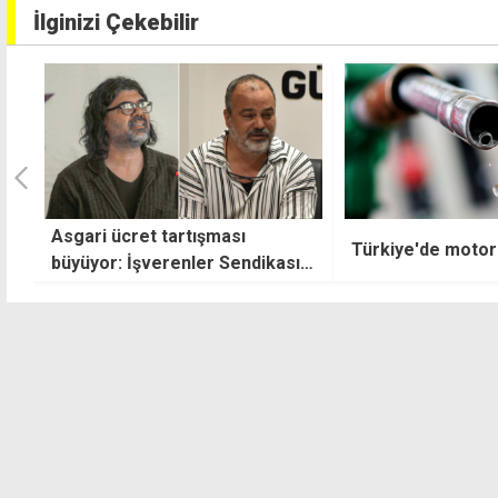
İlginizi Çekebilir
Maaş ve ücret art
Türkiye'de motorin 80 TL
Ticaret Odası: Po
uygulamalar yerin
pahalılığını düşür