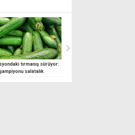
rcu 47 milyar TL'ye çıkan
Tarımsal gıda KOBİ'lerine
e'nin bakanı Berova: Mali
destek programı başvuruları
lini güçlendirirken devlet
başladı: Eğitim, mentörlük, hi
lerini kalıcı olarak artırdık