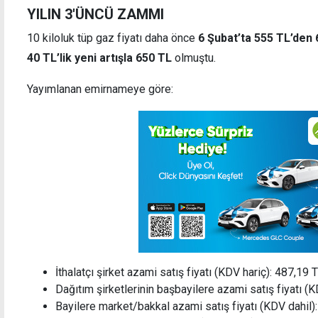
YILIN 3'ÜNCÜ ZAMMI
10 kiloluk tüp gaz fiyatı daha önce
6 Şubat’ta 555 TL’den 
40 TL’lik yeni artışla 650 TL
olmuştu.
Arhun asgari ücretten sonra açlık sınırına
Fe
Yayımlanan emirnameye göre:
da el attı: Fazla hesaplanıyor
çe
İthalatçı şirket azami satış fiyatı (KDV hariç): 487,19 
Dağıtım şirketlerinin başbayilere azami satış fiyatı (
Bayilere market/bakkal azami satış fiyatı (KDV dahil)