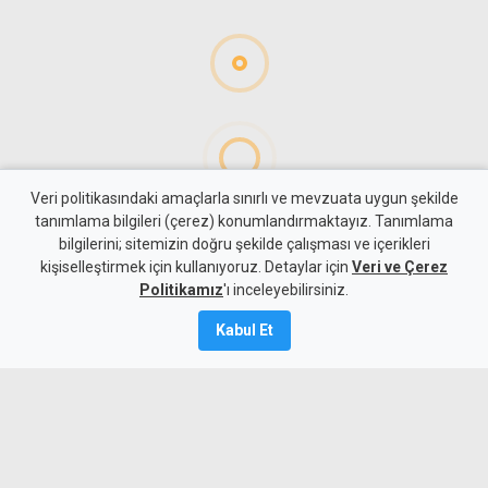
Veri politikasındaki amaçlarla sınırlı ve mevzuata uygun şekilde
tanımlama bilgileri (çerez) konumlandırmaktayız. Tanımlama
bilgilerini; sitemizin doğru şekilde çalışması ve içerikleri
Para
Ekonomi
kişiselleştirmek için kullanıyoruz. Detaylar için
Veri ve Çerez
4 kişilik ailenin karnını
Politikamız
'ı inceleyebilirsiniz.
doyurmasının günlük bedeli:
Kabul Et
1.513 TL
7 Ağustos 2026
Güncelleme:
7 Ağustos
2026
A
A