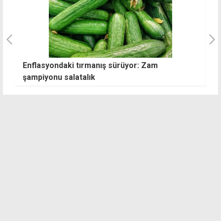
Enflasyondaki tırmanış sürüyor: Zam
A
şampiyonu salatalık
S