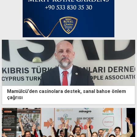
Mamülcü'den casinolara destek, sanal bahse önlem
çağrısı