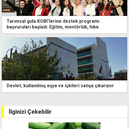
Tarımsal gıda KOBİ'lerine destek programı
başvuruları başladı: Eğitim, mentörlük, hibe
Ercan Havalimanı'ndan Maliye'ye 393 milyon TL'lik
ciro payı
İlginizi Çekebilir