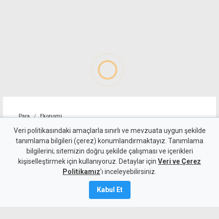
Para
Ekonomi
4 kişilik ailenin karnını
Veri politikasındaki amaçlarla sınırlı ve mevzuata uygun şekilde
tanımlama bilgileri (çerez) konumlandırmaktayız. Tanımlama
doyurmasının günlük bedeli:
bilgilerini; sitemizin doğru şekilde çalışması ve içerikleri
kişiselleştirmek için kullanıyoruz. Detaylar için
1.513 TL
Veri ve Çerez
Politikamız
'ı inceleyebilirsiniz.
7 Ağustos 2026
Kabul Et
Güncelleme:
7 Ağustos
2026
A
A