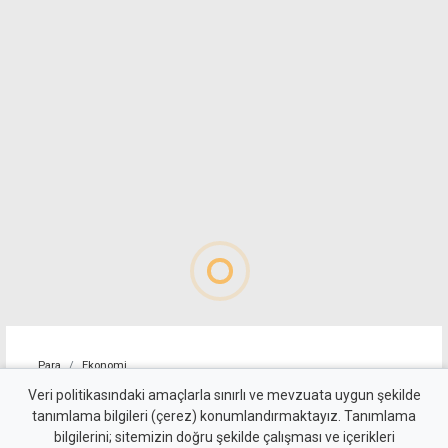
Para
Ekonomi
4 kişilik ailenin karnını
Veri politikasındaki amaçlarla sınırlı ve mevzuata uygun şekilde
tanımlama bilgileri (çerez) konumlandırmaktayız. Tanımlama
doyurmasının günlük bedeli:
bilgilerini; sitemizin doğru şekilde çalışması ve içerikleri