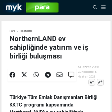
Para
Ekonomi
NorthernLAND ev
sahipliğinde yatırım ve iş
birliği buluşması
5 Haziran 2026
Güncelleme:
5
Haziran 2026
A
A
Türkiye Tüm Emlak Danışmanları Birliği
KKTC programı kapsamında