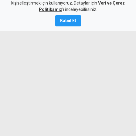
kişiselleştirmek için kullanıyoruz. Detaylar için
1.513 TL
Veri ve Çerez
Politikamız
'ı inceleyebilirsiniz.
7 Ağustos 2026
Kabul Et
Güncelleme:
7 Ağustos
2026
A
A
KTAMS, temmuz ayında 4 kişilik bir
ailenin açlık sınırını 45 bin 389 TL,
yoksulluk sınırını ise 244 bin 818 TL
olarak açıkladı. Bir önceki aya göre açlık
sınırı 1920 TL, yoksulluk sınırı ise 10 bin
356 TL arttı.