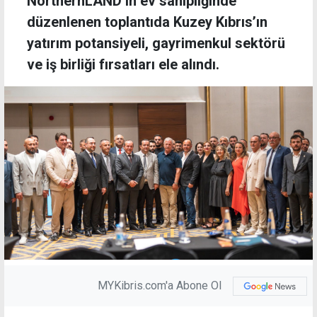
NorthernLAND’ın ev sahipliğinde
düzenlenen toplantıda Kuzey Kıbrıs’ın
yatırım potansiyeli, gayrimenkul sektörü
ve iş birliği fırsatları ele alındı.
MYKibris.com'a Abone Ol