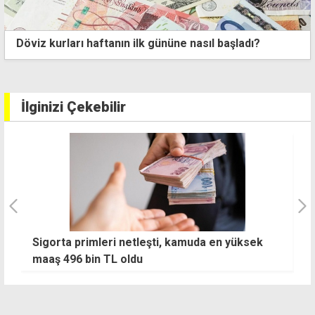
Döviz kurları haftanın ilk gününe nasıl başladı?
İlginizi Çekebilir
Devlet, kullanılmış eşya ve içkileri satışa
M
çıkarıyor
m