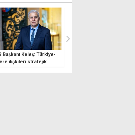
i ücret kesinleşti, çalışan
Zaman aşımına uğrayan
verene yeni destekler
hesaplar için bugün son gün
andı