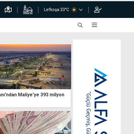
Lefkoşa 33°C
nı'ndan Maliye'ye 393 milyon