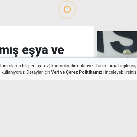
lmış eşya ve
 tanımlama bilgileri (çerez) konumlandırmaktayız. Tanımlama bilgilerini; s
n kullanıyoruz. Detaylar için
Veri ve Çerez Politikamız
'ı inceleyebilirsiniz
Mamülcü'den ca
6 Ağustos 2026
bahse önlem ça
 eşya ve içkileri perakende