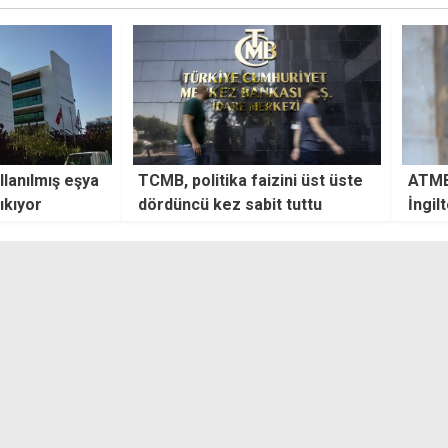
zini üst üste
ATMB Başkanı Keleş: Türkiye-
Asgar
t tuttu
İngiltere ilişkileri stratejik
ve iş
ortaklığa dönüşüyor
açıkl