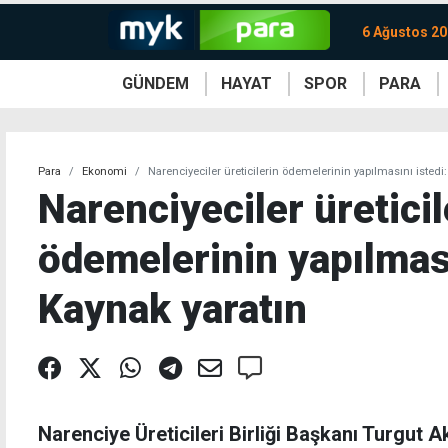
6 Ağustos 2
GÜNDEM
HAYAT
SPOR
PARA
KKTC
Magazin
KKTC
Ekonomi
Türkiye
Türkiye
Kripto
Sağlık
Güney
Avrupa
Döviz
Kadın
Dünya
Dünya
Borsa
Lezzetler
Çev
Para
Ekonomi
Narenciyeciler üreticilerin ödemelerinin yapılmasını istedi
Narenciyeciler üreticil
ödemelerinin yapılması
Kaynak yaratın
Narenciye Üreticileri Birliği Başkanı Turgut Ak