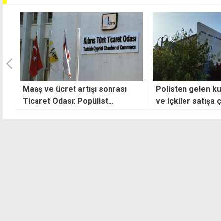
Polisten gelen kullanılmış eşya
TCMB, politika fai
ve içkiler satışa çıkıyor
dördüncü kez sabi