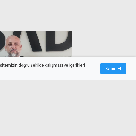
itemizin doğru şekilde çalışması ve içerikleri
Kabul Et
.
sinolara destek, sanal
ğrısı