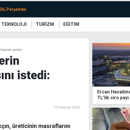
026, Perşembe
TEKNOLOJİ
TURİZM
EĞİTİM
re
Yaşam
Sanat
Etkinlik
: Kaynak yaratın
erin
nı istedi:
Ercan Havalima
TL'lik ciro payı
10 Haziran 2026
çın, üreticinin masraflarını