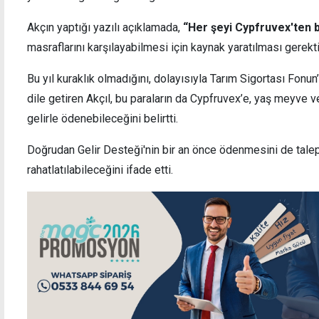
Akçın yaptığı yazılı açıklamada,
“Her şeyi Cypfruvex'ten 
masraflarını karşılayabilmesi için kaynak yaratılması gerekti
Asgari ücret pazarlığı bugün başlıyor
"Asgar
Bu yıl kuraklık olmadığını, dolayısıyla Tarım Sigortası Fonun
dile getiren Akçıl, bu paraların da Cypfruvex’e, yaş meyve 
gelirle ödenebileceğini belirtti.
Doğrudan Gelir Desteği'nin bir an önce ödenmesini de talep 
rahatlatılabileceğini ifade etti.