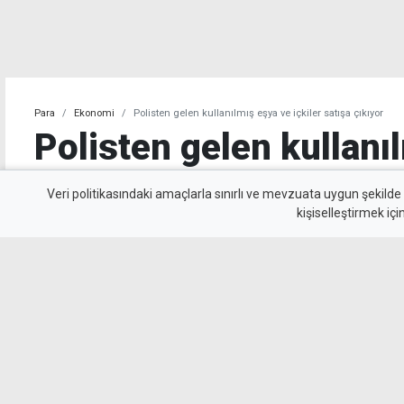
Para
Ekonomi
Polisten gelen kullanılmış eşya ve içkiler satışa çıkıyor
Polisten gelen kullanı
içkiler satışa çıkıyor
Veri politikasındaki amaçlarla sınırlı ve mevzuata uygun şekilde
kişiselleştirmek içi
Devlet Emlak ve Malzeme Dairesi, kullanılmış
usulü satışa çıkaracak.