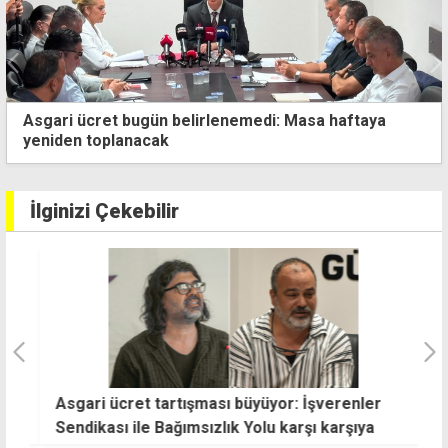
TCMB, politika faizini üst üste dördüncü kez sabit
tuttu
İlginizi Çekebilir
Asgari ücret tartışması büyüyor: İşverenler
D
Sendikası ile Bağımsızlık Yolu karşı karşıya
ç