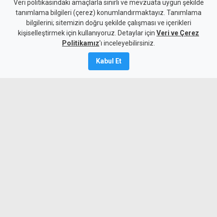
Trafik cezaları yeni asgari
Veri politikasındaki amaçlarla sınırlı ve mevzuata uygun şekilde
tanımlama bilgileri (çerez) konumlandırmaktayız. Tanımlama
ücretle yeniden hesaplandı
bilgilerini; sitemizin doğru şekilde çalışması ve içerikleri
kişiselleştirmek için kullanıyoruz. Detaylar için
Veri ve Çerez
4 Ağustos 2026
Politikamız
'ı inceleyebilirsiniz.
Güncelleme:
5 Ağustos
2026
Kabul Et
A
A
Trafikteki para cezaları da, asgari
ücrete getirilen artışla beraber
yükseltildi. En yüksek ceza iki asgari
ücret tutarıyla "T işletme izinsiz araç
kullanma" oldu.