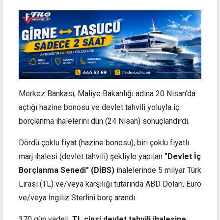
Merkez Bankası, Maliye Bakanlığı adına 20 Nisan'da
açtığı hazine bonosu ve devlet tahvili yoluyla iç
borçlanma ihalelerini dün (24 Nisan) sonuçlandırdı.
Dördü çoklu fiyat (hazine bonosu), biri çoklu fiyatlı
marj ihalesi (devlet tahvili) şekliyle yapılan
"Devlet İç
Borçlanma Senedi" (DİBS)
ihalelerinde 5 milyar Türk
Lirası (TL) ve/veya karşılığı tutarında ABD Doları, Euro
ve/veya İngiliz Sterlini borç arandı.
370 gün vadeli,
TL cinsi devlet tahvili ihalesine