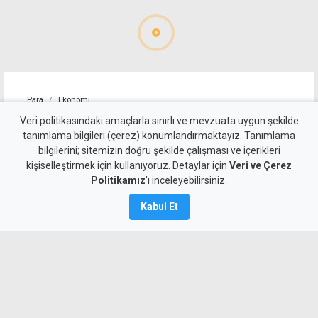
Para
Ekonomi
Polisten gelen kullanılmış
Veri politikasındaki amaçlarla sınırlı ve mevzuata uygun şekilde
tanımlama bilgileri (çerez) konumlandırmaktayız. Tanımlama
eşya ve içkiler satışa çıkıyor
bilgilerini; sitemizin doğru şekilde çalışması ve içerikleri
kişiselleştirmek için kullanıyoruz. Detaylar için
Veri ve Çerez
6 Ağustos 2026
Politikamız
'ı inceleyebilirsiniz.
A
A
Kabul Et
Devlet Emlak ve Malzeme Dairesi,
kullanılmış eşya ve içkileri perakende
usulü satışa çıkaracak.