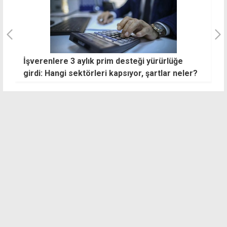
İşverenlere 3 aylık prim desteği yürürlüğe
N
girdi: Hangi sektörleri kapsıyor, şartlar neler?
tü
e