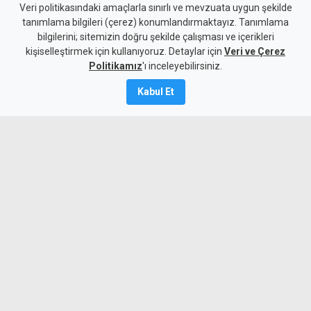
4 kişilik ailenin karnını
Veri politikasındaki amaçlarla sınırlı ve mevzuata uygun şekilde
tanımlama bilgileri (çerez) konumlandırmaktayız. Tanımlama
doyurmasının günlük bedeli:
bilgilerini; sitemizin doğru şekilde çalışması ve içerikleri
kişiselleştirmek için kullanıyoruz. Detaylar için
1.513 TL
Veri ve Çerez
Politikamız
'ı inceleyebilirsiniz.
7 Ağustos 2026
Kabul Et
Güncelleme:
7 Ağustos
2026
A
A
KTAMS, temmuz ayında 4 kişilik bir
ailenin açlık sınırını 45 bin 389 TL,
yoksulluk sınırını ise 244 bin 818 TL
olarak açıkladı. Bir önceki aya göre açlık
sınırı 1920 TL, yoksulluk sınırı ise 10 bin
356 TL arttı.