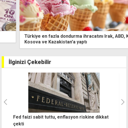
Türkiye en fazla dondurma ihracatını Irak, ABD, KKTC,
Kosova ve Kazakistan'a yaptı
İlginizi Çekebilir
nı
Fed faizi sabit tuttu, enflasyon riskine dikkat
A
çekti
S