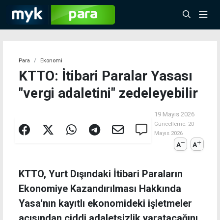
Para
Ekonomi
KTTO: İtibari Paralar Yasası
"vergi adaletini" zedeleyebilir
19 Mayıs 2026
Güncelleme:
20
Mayıs 2026
A
A
KTTO, Yurt Dışındaki İtibari Paraların
Ekonomiye Kazandırılması Hakkında
Yasa'nın kayıtlı ekonomideki işletmeler
açısından ciddi adaletsizlik yaratacağını