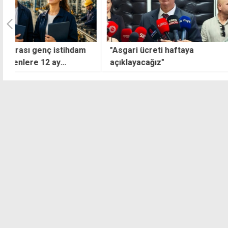
"Asgari ücreti haftaya
Bakanlar Kurulu'
açıklayacağız"
borçlarına af nite
düzenleme