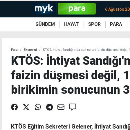
6 Ağustos 2
GÜNDEM
HAYAT
SPOR
PARA
KKTC
Magazin
KKTC
Ekonomi
Türkiye
Türkiye
Kripto
Sağlık
Güney
Avrupa
Döviz
Kadın
Dünya
Dünya
Borsa
Lezzetler
Çev
Para
Ekonomi
KTÖS: İhtiyat Sandığı'nda asıl sorun faizin düşmesi değil,
KTÖS: İhtiyat Sandığı'
faizin düşmesi değil, 15
birikimin sonucunun 
KTÖS Eğitim Sekreteri Gelener, İhtiyat Sandığıy