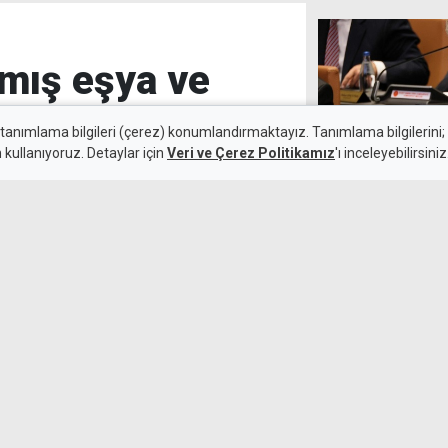
lmış eşya ve
 tanımlama bilgileri (çerez) konumlandırmaktayız. Tanımlama bilgilerini; s
n kullanıyoruz. Detaylar için
Veri ve Çerez Politikamız
'ı inceleyebilirsiniz
Üstel: Gecikmiş
6 Ağustos 2026
uygulaması baş
 eşya ve içkileri perakende
Üstel'den yeni 
kez uygulanac