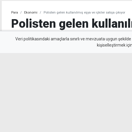
Para
Ekonomi
Polisten gelen kullanılmış eşya ve içkiler satışa çıkıyor
Polisten gelen kullanı
içkiler satışa çıkıyor
Veri politikasındaki amaçlarla sınırlı ve mevzuata uygun şekilde
kişiselleştirmek içi
Devlet Emlak ve Malzeme Dairesi, kullanılmış
usulü satışa çıkaracak.