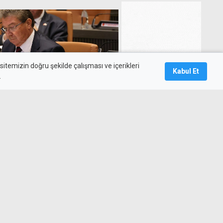
itemizin doğru şekilde çalışması ve içerikleri
Kabul Et
.
 sigorta prim borçları için af
ladı
teşvik paketi açıklaması: İlk
ak önemli destek