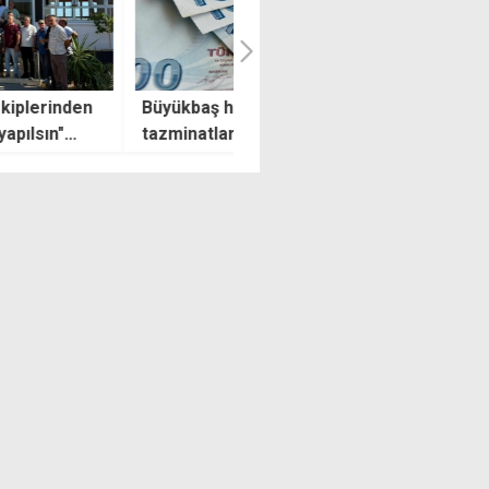
kbaş hayvan düşük
Yeni asgari ücret için kritik
natları üreticilere ödendi
zirve