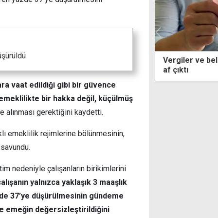
üşürüldü
er ve belediyelerin alacakları için yeni
Trafik cezaları
tı
hesaplandı
ra vaat edildiği gibi bir güvence
emeklilikte bir hakka değil, küçülmüş
le alınması gerektiğini kaydetti.
klı emeklilik rejimlerine bölünmesinin,
a savundu.
im nedeniyle çalışanların birikimlerini
 çalışanın yalnızca yaklaşık 3 maaşlık
üzde 37’ye düşürülmesinin gündeme
e emeğin değersizleştirildiğini