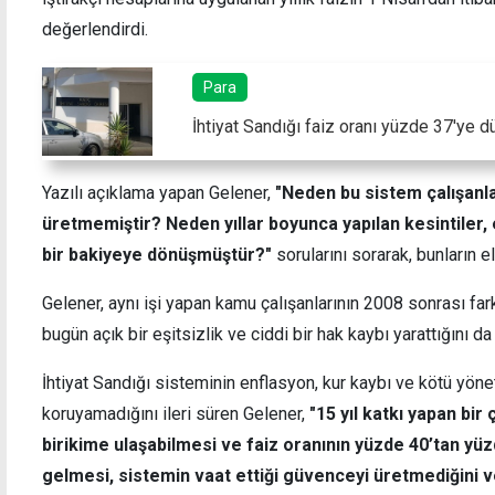
değerlendirdi.
Para
İhtiyat Sandığı faiz oranı yüzde 37'ye d
Petrol dört gündür yükselişte
Vergil
af çık
Yazılı açıklama yapan Gelener,
"Neden bu sistem çalışanla
üretmemiştir? Neden yıllar boyunca yapılan kesintiler, 
bir bakiyeye dönüşmüştür?"
sorularını sorarak, bunların e
Gelener, aynı işi yapan kamu çalışanlarının 2008 sonrası far
bugün açık bir eşitsizlik ve ciddi bir hak kaybı yarattığını d
İhtiyat Sandığı sisteminin enflasyon, kur kaybı ve kötü yönet
koruyamadığını ileri süren Gelener,
"15 yıl katkı yapan bir
birikime ulaşabilmesi ve faiz oranının yüzde 40’tan y
gelmesi, sistemin vaat ettiği güvenceyi üretmediğini v