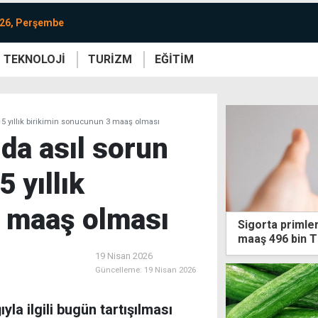
026, Perşembe
TEKNOLOJİ
TURİZM
EĞİTİM
re
Yaşam
Sanat
Etkinlik
 15 yıllık birikimin sonucunun 3 maaş olması
nda asıl sorun
 yıllık
3 maaş olması
Sigorta primle
maaş 496 bin T
19 Nisan 2026
Güncelleme:
19 Nisan 2026
la ilgili bugün tartışılması