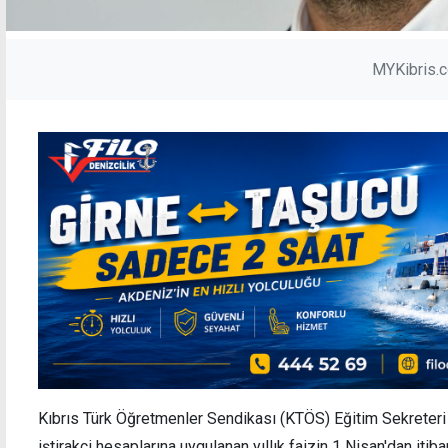
MYKibris.
Kıbrıs Türk Öğretmenler Sendikası (KTÖS) Eğitim Sekreteri 
iştirakçi hesaplarına uygulanan yıllık faizin 1 Nisan'dan it