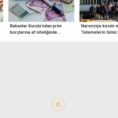
ndan prim
Narenciye kesim ekiplerinden
Büyü
liğinde
"ödemelerin tümü yapılsın"
tazmi
talebi: Ayrıcalık değil,
emeğimizin karşılığını istiyoruz