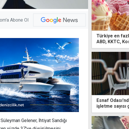
com'a Abone Ol
Türkiye en fazl
ABD, KKTC, Kos
Esnaf Odası'nd
işletme sayısı 
Süleyman Gelener, İhtiyat Sandığı
ibaren yüzde 37'ye düşürülmesini