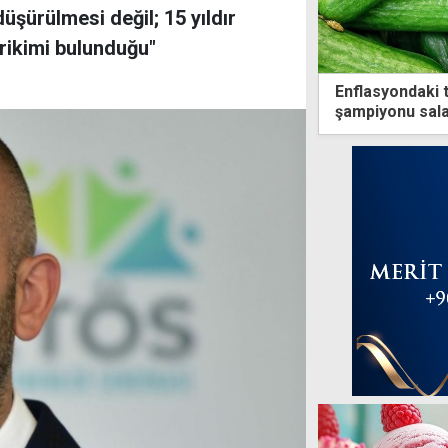
üşürülmesi değil; 15 yıldır
irikimi bulunduğu"
Enflasyondaki 
şampiyonu sala