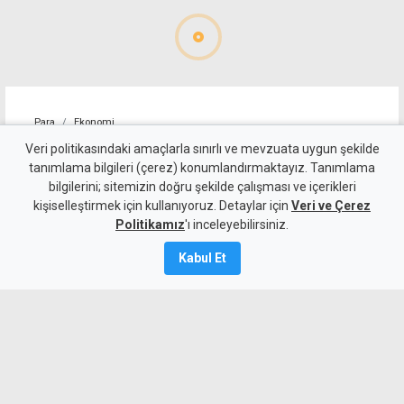
Para
Ekonomi
Trafik cezaları yeni asgari
Veri politikasındaki amaçlarla sınırlı ve mevzuata uygun şekilde
tanımlama bilgileri (çerez) konumlandırmaktayız. Tanımlama
ücretle yeniden hesaplandı
bilgilerini; sitemizin doğru şekilde çalışması ve içerikleri
kişiselleştirmek için kullanıyoruz. Detaylar için
Veri ve Çerez
4 Ağustos 2026
Politikamız
'ı inceleyebilirsiniz.
Güncelleme:
5 Ağustos
2026
Kabul Et
A
A
Trafikteki para cezaları da, asgari
ücrete getirilen artışla beraber
yükseltildi. En yüksek ceza iki asgari