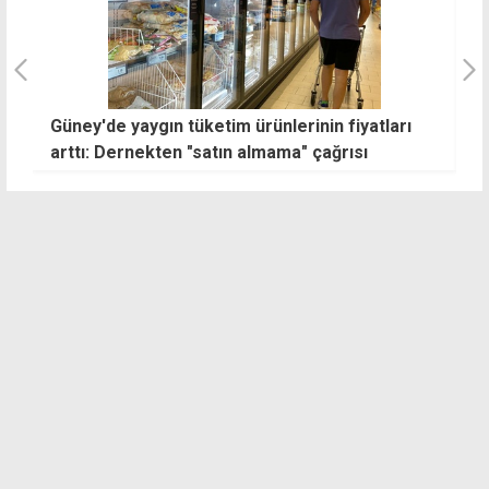
tları
Vergiler ve belediyelerin alacakları için yeni af
çıktı