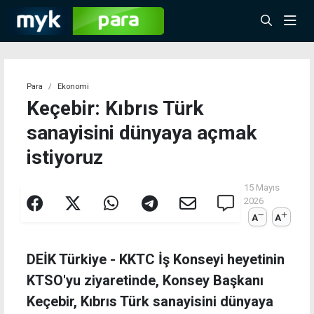
Para
Ekonomi
Keçebir: Kıbrıs Türk
sanayisini dünyaya açmak
istiyoruz
15 Mayıs
2026
A
A
DEİK Türkiye - KKTC İş Konseyi heyetinin
KTSO'yu ziyaretinde, Konsey Başkanı
Keçebir, Kıbrıs Türk sanayisini dünyaya