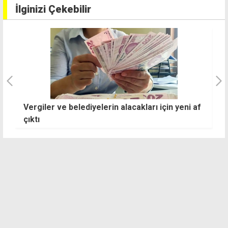
İlginizi Çekebilir
Vergiler ve belediyelerin alacakları için yeni af
K
çıktı
a