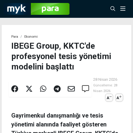
Para
Ekonomi
IBEGE Group, KKTC'de
profesyonel tesis yönetimi
modelini başlattı
28 Nisan 2026
Güncelleme:
28
Nisan 2026
A
A
Gayrimenkul danışmanlığı ve tesis
yönetimi alanında faaliyet gösteren