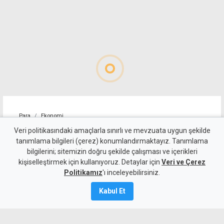
Para
Ekonomi
4 kişilik ailenin karnını
Veri politikasındaki amaçlarla sınırlı ve mevzuata uygun şekilde
tanımlama bilgileri (çerez) konumlandırmaktayız. Tanımlama
doyurmasının günlük bedeli:
bilgilerini; sitemizin doğru şekilde çalışması ve içerikleri
kişiselleştirmek için kullanıyoruz. Detaylar için
1.513 TL
Veri ve Çerez
Politikamız
'ı inceleyebilirsiniz.
7 Ağustos 2026
Kabul Et
Güncelleme:
7 Ağustos
2026
A
A