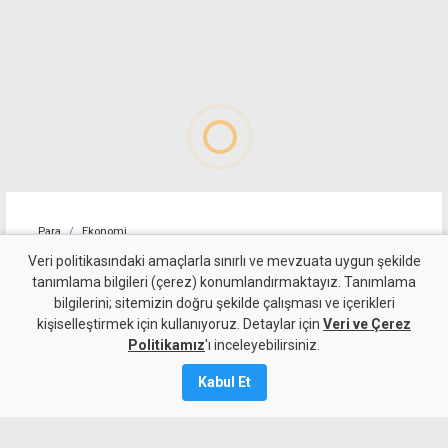
Para
Ekonomi
4 kişilik ailenin karnını
Veri politikasındaki amaçlarla sınırlı ve mevzuata uygun şekilde
tanımlama bilgileri (çerez) konumlandırmaktayız. Tanımlama
doyurmasının günlük bedeli:
bilgilerini; sitemizin doğru şekilde çalışması ve içerikleri
kişiselleştirmek için kullanıyoruz. Detaylar için
1.513 TL
Veri ve Çerez
Politikamız
'ı inceleyebilirsiniz.
7 Ağustos 2026
Kabul Et
Güncelleme:
7 Ağustos
2026
A
A