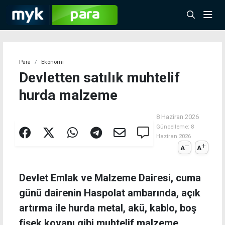
Para
Ekonomi
Devletten satılık muhtelif
hurda malzeme
8 Haziran 2026
Güncelleme:
8
Haziran 2026
A
A
Devlet Emlak ve Malzeme Dairesi, cuma
günü dairenin Haspolat ambarında, açık
artırma ile hurda metal, akü, kablo, boş
fişek kovanı gibi muhtelif malzeme