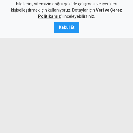
eşya ve içkiler satışa çıkıyor
bilgilerini; sitemizin doğru şekilde çalışması ve içerikleri
kişiselleştirmek için kullanıyoruz. Detaylar için
Veri ve Çerez
6 Ağustos 2026
Politikamız
'ı inceleyebilirsiniz.
A
A
Kabul Et
Devlet Emlak ve Malzeme Dairesi,
kullanılmış eşya ve içkileri perakende
usulü satışa çıkaracak.