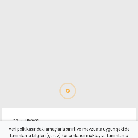
Para
Ekonomi
Polisten gelen kullanılmış
Veri politikasındaki amaçlarla sınırlı ve mevzuata uygun şekilde
tanımlama bilgileri (çerez) konumlandırmaktayız. Tanımlama