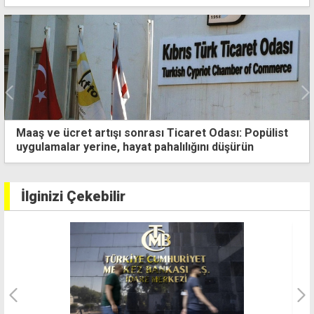
Yeni asgari ücret açıklandı: Net 61.677 TL, brüt
70.893 TL
İlginizi Çekebilir