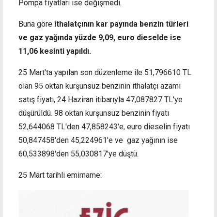
Pompa fiyatları ise değişmedi.
Buna göre
ithalatçının kar payında benzin türleri
ve gaz yağında yüzde 9,09, euro dieselde ise
11,06 kesinti yapıldı.
25 Mart'ta yapılan son düzenleme ile 51,796610 TL
olan 95 oktan kurşunsuz benzinin ithalatçı azami
satış fiyatı, 24 Haziran itibarıyla 47,087827 TL'ye
düşürüldü. 98 oktan kurşunsuz benzinin fiyatı
52,644068 TL'den 47,858243'e, euro dieselin fiyatı
50,847458'den 45,224961'e ve gaz yağının ise
60,533898'den 55,030817'ye düştü.
25 Mart tarihli emirname: