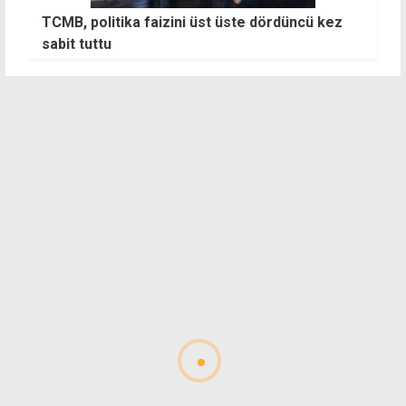
TCMB, politika faizini üst üste dördüncü kez
E
sabit tuttu