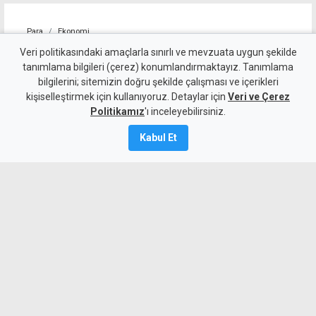
Para
Ekonomi
4 kişilik ailenin karnını
Veri politikasındaki amaçlarla sınırlı ve mevzuata uygun şekilde
tanımlama bilgileri (çerez) konumlandırmaktayız. Tanımlama
doyurmasının günlük bedeli:
bilgilerini; sitemizin doğru şekilde çalışması ve içerikleri
kişiselleştirmek için kullanıyoruz. Detaylar için
1.513 TL
Veri ve Çerez
Politikamız
'ı inceleyebilirsiniz.
7 Ağustos 2026
Kabul Et
Güncelleme:
7 Ağustos
2026
A
A
KTAMS, temmuz ayında 4 kişilik bir
ailenin açlık sınırını 45 bin 389 TL,
yoksulluk sınırını ise 244 bin 818 TL
olarak açıkladı. Bir önceki aya göre açlık
sınırı 1920 TL, yoksulluk sınırı ise 10 bin