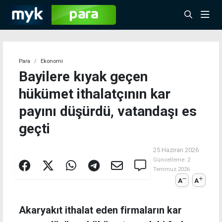
Para
Ekonomi
Bayilere kıyak geçen
hükümet ithalatçının kar
payını düşürdü, vatandaşı es
geçti
25 Haziran 2026
Güncelleme:
2
Temmuz 2026
A
A
Akaryakıt ithalat eden firmaların kar