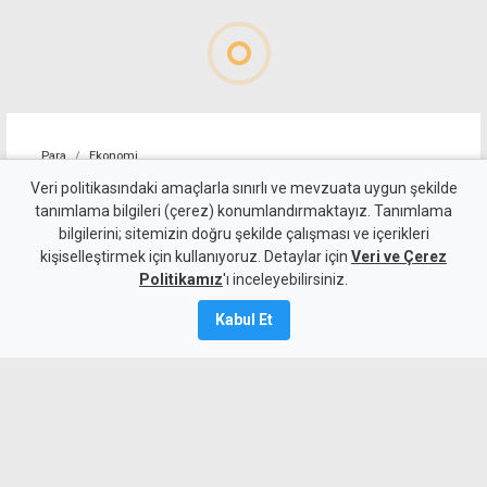
Para
Ekonomi
4 kişilik ailenin karnını
Veri politikasındaki amaçlarla sınırlı ve mevzuata uygun şekilde
tanımlama bilgileri (çerez) konumlandırmaktayız. Tanımlama
doyurmasının günlük bedeli:
bilgilerini; sitemizin doğru şekilde çalışması ve içerikleri
kişiselleştirmek için kullanıyoruz. Detaylar için
1.513 TL
Veri ve Çerez
Politikamız
'ı inceleyebilirsiniz.
7 Ağustos 2026
Kabul Et
Güncelleme:
7 Ağustos
2026
A
A
KTAMS, temmuz ayında 4 kişilik bir
ailenin açlık sınırını 45 bin 389 TL,