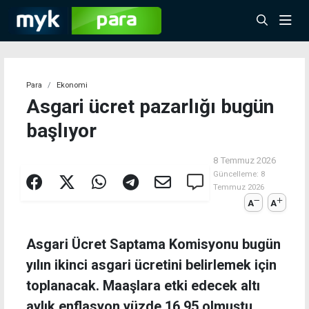
Para
Ekonomi
Asgari ücret pazarlığı bugün
başlıyor
8 Temmuz 2026
Güncelleme:
8
Temmuz 2026
A
A
Asgari Ücret Saptama Komisyonu bugün
yılın ikinci asgari ücretini belirlemek için
toplanacak. Maaşlara etki edecek altı
aylık enflasyon yüzde 16.95 olmuştu.