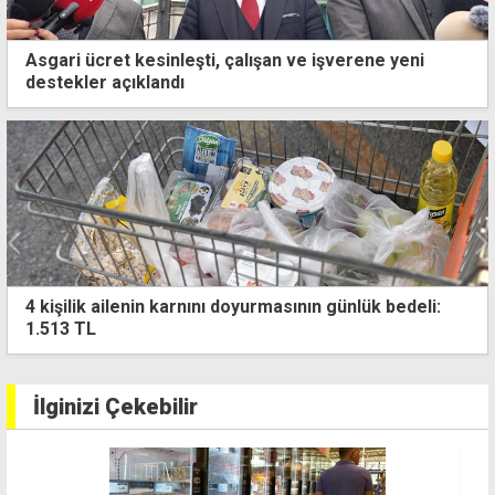
Asgari ücret kesinleşti, çalışan ve işverene yeni
destekler açıklandı
ı doyurmasının günlük bedeli:
Döviz kurları haftanın i
İlginizi Çekebilir