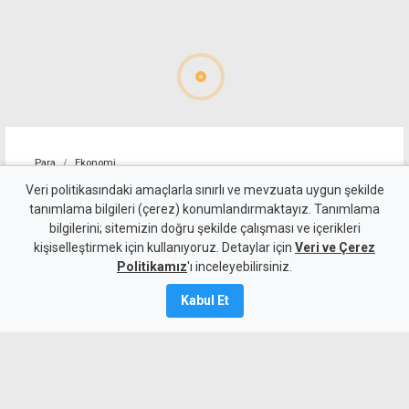
Para
Ekonomi
"Esas konu seçim değil,
Veri politikasındaki amaçlarla sınırlı ve mevzuata uygun şekilde
tanımlama bilgileri (çerez) konumlandırmaktayız. Tanımlama
geçim"
bilgilerini; sitemizin doğru şekilde çalışması ve içerikleri
kişiselleştirmek için kullanıyoruz. Detaylar için
Veri ve Çerez
10 Ağustos 2026
Politikamız
'ı inceleyebilirsiniz.
A
A
Kabul Et
Kamu-Sen Başkanı Metin Atan, toplumun
en temel gündemi olduğunu belirttiği
ekonomi yönetiminin ehil kadrolarla