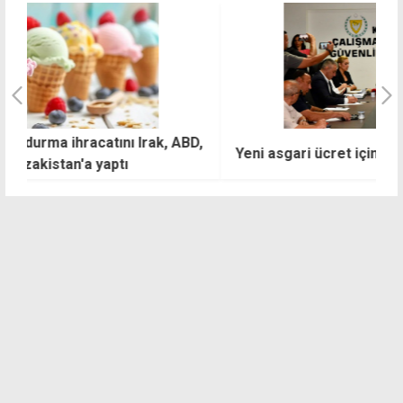
D,
E
Yeni asgari ücret için kritik zirve
s