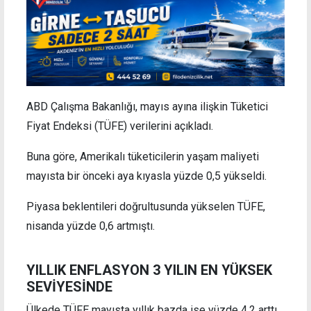
ABD Çalışma Bakanlığı, mayıs ayına ilişkin Tüketici
Fiyat Endeksi (TÜFE) verilerini açıkladı.
Buna göre, Amerikalı tüketicilerin yaşam maliyeti
mayısta bir önceki aya kıyasla yüzde 0,5 yükseldi.
Piyasa beklentileri doğrultusunda yükselen TÜFE,
nisanda yüzde 0,6 artmıştı.
YILLIK ENFLASYON 3 YILIN EN YÜKSEK
SEVİYESİNDE
Ülkede TÜFE mayısta yıllık bazda ise yüzde 4,2 arttı.