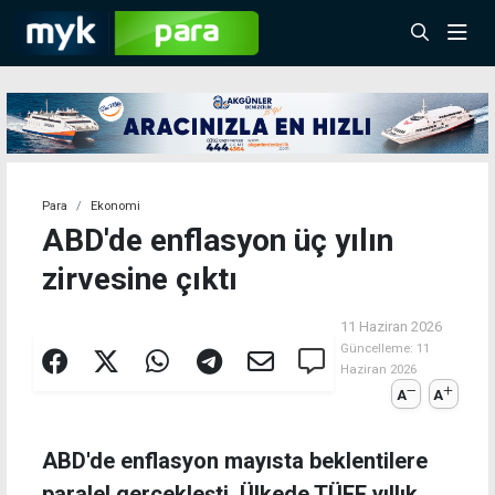
Para
Ekonomi
ABD'de enflasyon üç yılın
zirvesine çıktı
11 Haziran 2026
Güncelleme:
11
Haziran 2026
A
A
ABD'de enflasyon mayısta beklentilere
paralel gerçekleşti. Ülkede TÜFE yıllık