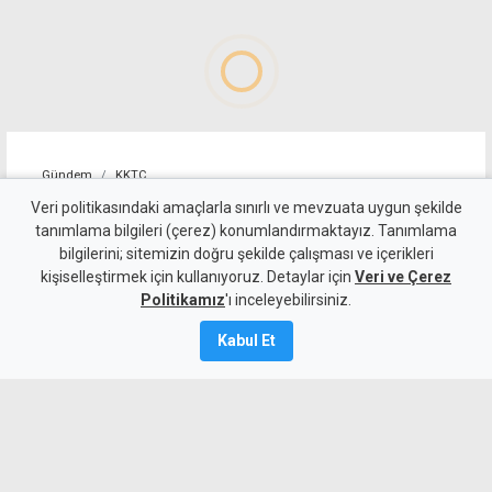
Gündem
KKTC
Allanazarov'un ölümünde 7
Veri politikasındaki amaçlarla sınırlı ve mevzuata uygun şekilde
tanımlama bilgileri (çerez) konumlandırmaktayız. Tanımlama
zanlıya ek tutukluluk:
bilgilerini; sitemizin doğru şekilde çalışması ve içerikleri
kişiselleştirmek için kullanıyoruz. Detaylar için
"Hakaret ve darp etti" diyerek
Veri ve Çerez
Politikamız
'ı inceleyebilirsiniz.
bıçaklamış
Kabul Et
6 Ağustos 2026
Güncelleme:
6 Ağustos
2026
A
A