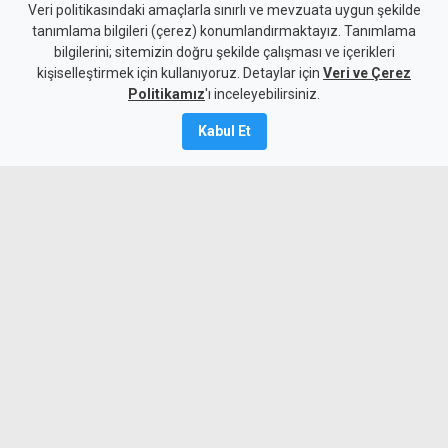
10 kişi kalan Beşiktaş'tan
Veri politikasındaki amaçlarla sınırlı ve mevzuata uygun şekilde
tanımlama bilgileri (çerez) konumlandırmaktayız. Tanımlama
altın değerinde galibiyet
bilgilerini; sitemizin doğru şekilde çalışması ve içerikleri
kişiselleştirmek için kullanıyoruz. Detaylar için
Veri ve Çerez
6 Ağustos 2026
Politikamız
'ı inceleyebilirsiniz.
A
A
Kabul Et
Beşiktaş, UEFA Avrupa Ligi 3. eleme turu
ilk maçında deplasmanda Hradec
Kralove'yi 1-0 mağlup ederek rövanş
öncesi önemli avantaj elde etti. Siyah-
beyazlılar, 10 kişi kalmasına rağmen
Semih Kılıçsoy'un golüyle galibiyete
uzandı.