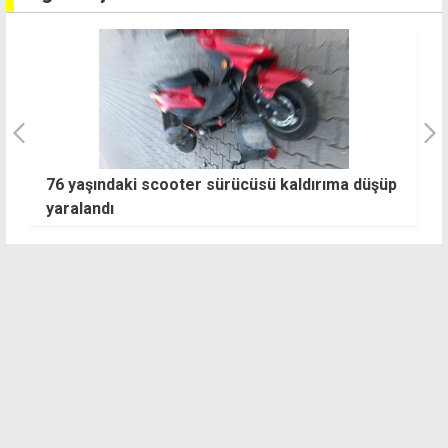
l"
76 yaşındaki scooter sürücüsü kaldırıma düşüp
G
yaralandı