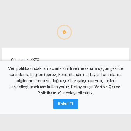
Gündem
KKTC
Lefkoşa'da trafik ışıklarında
Veri politikasındaki amaçlarla sınırlı ve mevzuata uygun şekilde
tanımlama bilgileri (çerez) konumlandırmaktayız. Tanımlama
zincirleme kaza: İki sürücü
bilgilerini; sitemizin doğru şekilde çalışması ve içerikleri
kişiselleştirmek için kullanıyoruz. Detaylar için
ile iki yolcu yaralı
Veri ve Çerez
Politikamız
'ı inceleyebilirsiniz.
9 Ağustos 2026
Kabul Et
A
A
Lefkoşa'da Atatürk Stadyumu ışıklarında