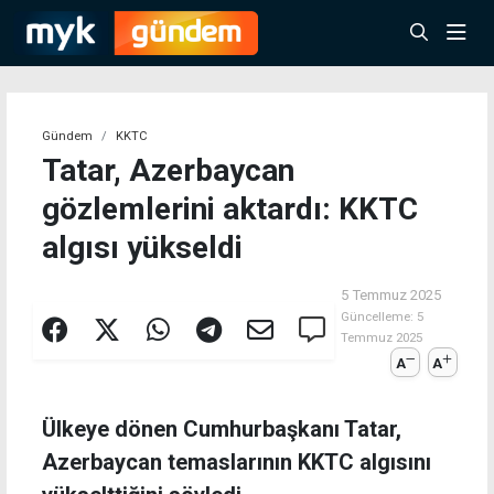
Gündem
KKTC
Tatar, Azerbaycan
gözlemlerini aktardı: KKTC
algısı yükseldi
5 Temmuz 2025
Güncelleme:
5
Temmuz 2025
A
A
Ülkeye dönen Cumhurbaşkanı Tatar,
Azerbaycan temaslarının KKTC algısını