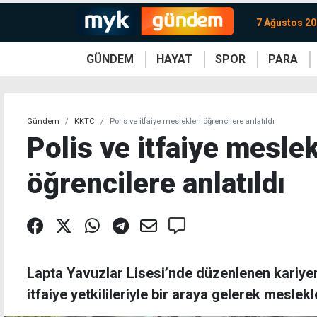
7 Ağustos 2
GÜNDEM
HAYAT
SPOR
PARA
KKTC
Magazin
KKTC
Ekonomi
Türkiye
Türkiye
Kripto
Sağlık
Güney
Avrupa
Döviz
Kadın
Dünya
Dünya
Borsa
Lezzetler
Çev
Gündem
KKTC
Polis ve itfaiye meslekleri öğrencilere anlatıldı
Polis ve itfaiye meslek
öğrencilere anlatıldı
Lapta Yavuzlar Lisesi’nde düzenlenen kariyer
itfaiye yetkilileriyle bir araya gelerek meslekl