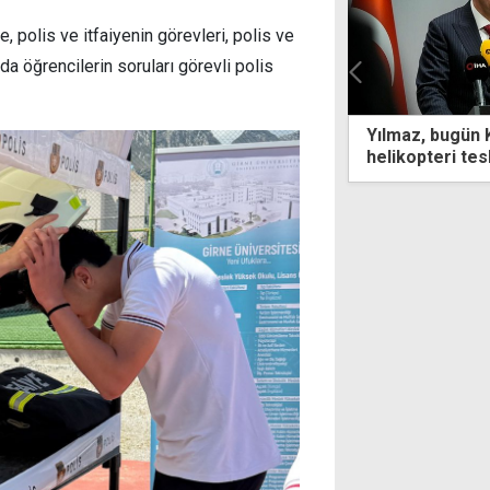
, polis ve itfaiyenin görevleri, polis ve
da öğrencilerin soruları görevli polis
z, bugün KKTC'de: Yangın söndürme
"Doğancı'da da
pteri teslim edilecek, doğal gaz
atladı"
kolü imzalanacak