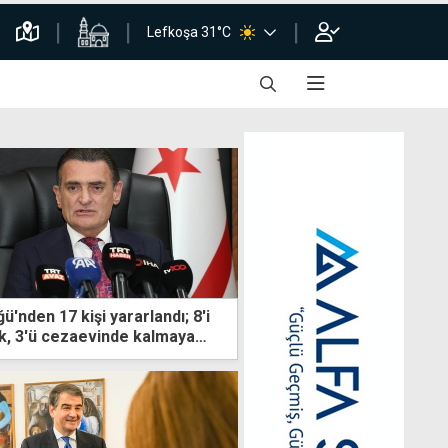
Lefkoşa 31°C
'nden 17 kişi yararlandı; 8'i
k, 3'ü cezaevinde kalmaya
"