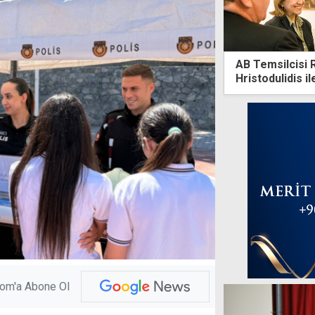
AB Temsilcisi 
Hristodulidis i
com'a Abone Ol