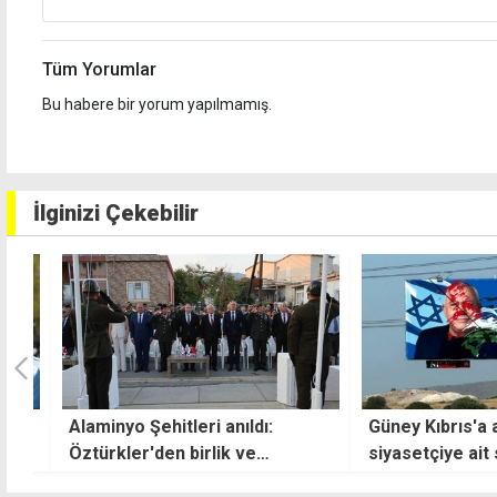
Tüm Yorumlar
Bu habere bir yorum yapılmamış.
İlginizi Çekebilir
:
Alaminyo Şehitleri anıldı:
Güney Kıbrıs'a asıl
k
Öztürkler'den birlik ve
siyasetçiye ait s
mücadele mesajı
Filistin renklerind