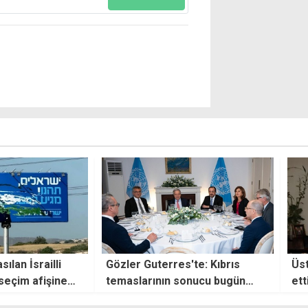
an İsrailli
Gözler Guterres'te: Kıbrıs
Üstel
eçim afişine
temaslarının sonucu bugün
etti: 
e boya atıldı
açıklanacak
üye ü