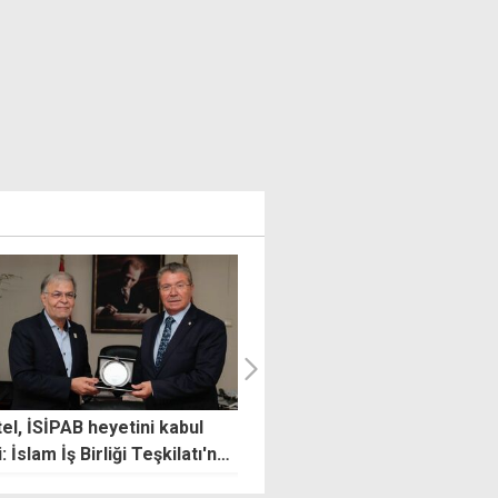
, İSİPAB heyetini kabul
Yeni kabine göreve başladı:
İslam İş Birliği Teşkilatı'na
Hristodulidis'ten reform ve
lkelerle dayanışmamızı
çözüm mesajı