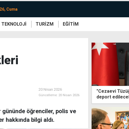
026, Cuma
TEKNOLOJİ
TURİZM
EĞİTİM
re
Yaşam
Sanat
Etkinlik
leri
20 Nisan 2026
"Cezaevi Tüzüğü
Güncelleme:
20 Nisan 2026
deport edilece
devam edecek
 gününde öğrenciler, polis ve
er hakkında bilgi aldı.