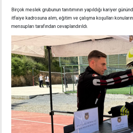
Birçok meslek grubunun tanıtımının yapıldığı kariyer gününde
itfaiye kadrosuna alım, eğitim ve çalışma koşulları konuların
mensupları tarafından cevaplandırıldı.
Kimlik kontrollerinde 3 kişinin yasal statüsü
Yılma
bulunmadı
heliko
proto