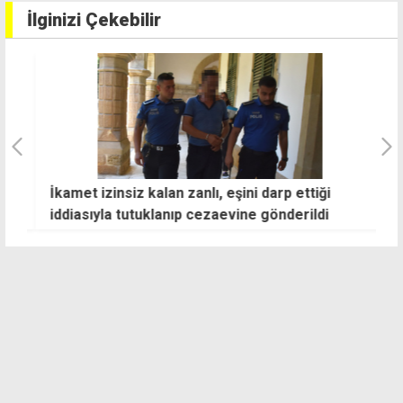
İlginizi Çekebilir
İkamet izinsiz kalan zanlı, eşini darp ettiği
B
iddiasıyla tutuklanıp cezaevine gönderildi
ve