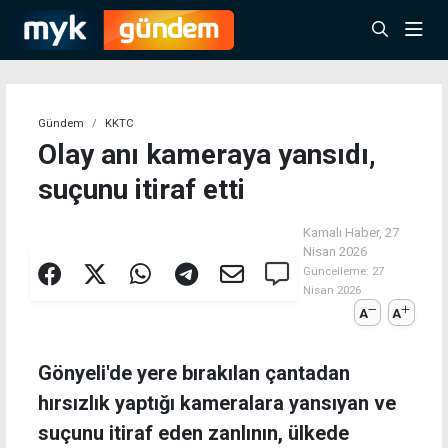
Gündem
KKTC
Olay anı kameraya yansıdı,
suçunu itiraf etti
Kamalı Haber,
27
Nisan 2026
Güncelleme:
27
Nisan 2026
A
A
Gönyeli'de yere bırakılan çantadan
hırsızlık yaptığı kameralara yansıyan ve
suçunu itiraf eden zanlının, ülkede