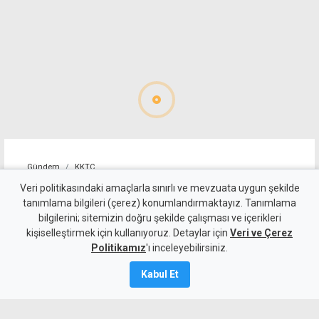
Gündem
KKTC
Girne-Değirmenlik Dağ
Veri politikasındaki amaçlarla sınırlı ve mevzuata uygun şekilde
tanımlama bilgileri (çerez) konumlandırmaktayız. Tanımlama
Yolu'nun bir bölümü pazar
bilgilerini; sitemizin doğru şekilde çalışması ve içerikleri
kişiselleştirmek için kullanıyoruz. Detaylar için
günü trafiğe kapatılacak
Veri ve Çerez
Politikamız
'ı inceleyebilirsiniz.
7 Ağustos 2026
Kabul Et
A
A