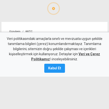
Gündem
KKTC
Allanazarov'un ölümünde 7
Veri politikasındaki amaçlarla sınırlı ve mevzuata uygun şekilde
tanımlama bilgileri (çerez) konumlandırmaktayız. Tanımlama
zanlıya ek tutukluluk:
bilgilerini; sitemizin doğru şekilde çalışması ve içerikleri
kişiselleştirmek için kullanıyoruz. Detaylar için
"Hakaret ve darp etti" diyerek
Veri ve Çerez
Politikamız
'ı inceleyebilirsiniz.
bıçaklamış
Kabul Et
6 Ağustos 2026
Güncelleme:
6 Ağustos
2026
A
A
Girne’de Nizam Allanazarov’un