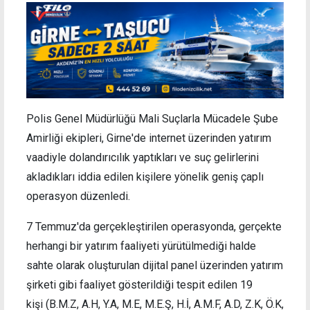
Polis Genel Müdürlüğü Mali Suçlarla Mücadele Şube
Amirliği ekipleri, Girne'de internet üzerinden yatırım
vaadiyle dolandırıcılık yaptıkları ve suç gelirlerini
akladıkları iddia edilen kişilere yönelik geniş çaplı
operasyon düzenledi.
7 Temmuz'da gerçekleştirilen operasyonda, gerçekte
herhangi bir yatırım faaliyeti yürütülmediği halde
sahte olarak oluşturulan dijital panel üzerinden yatırım
şirketi gibi faaliyet gösterildiği tespit edilen 19
kişi (B.M.Z, A.H, Y.A, M.E, M.E.Ş, H.İ, A.M.F, A.D, Z.K, Ö.K,