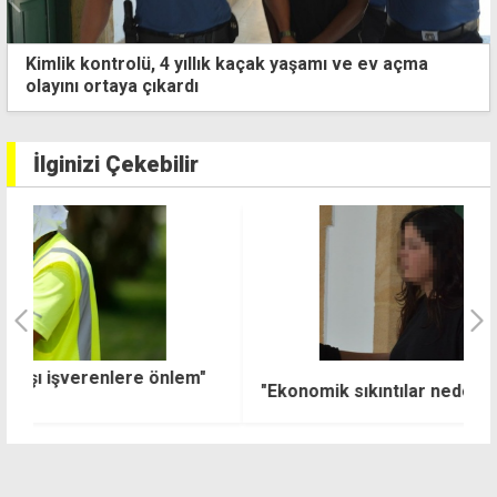
Önündeki araca çarpıp tarlaya savruldu: Alkollü
sürücü tutuklandı
İlginizi Çekebilir
"
"Ekonomik sıkıntılar nedeniyle yaptım" itirafı
A