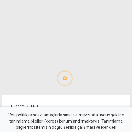
Gündem
KKTC
Kız arkadaşının parasını
Veri politikasındaki amaçlarla sınırlı ve mevzuata uygun şekilde
tanımlama bilgileri (çerez) konumlandırmaktayız. Tanımlama
"çalmakla" suçlanıyor...
bilgilerini; sitemizin doğru şekilde çalışması ve içerikleri