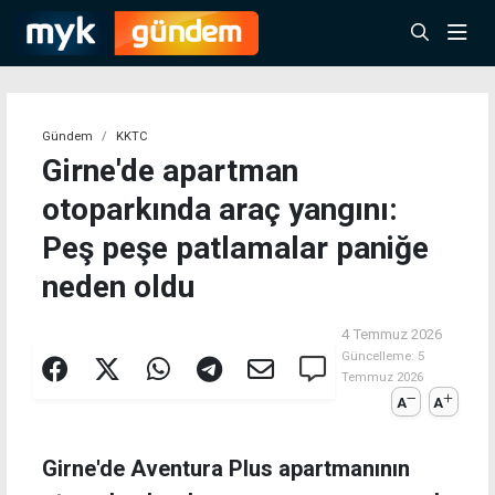
Gündem
KKTC
Girne'de apartman
otoparkında araç yangını:
Peş peşe patlamalar paniğe
neden oldu
4 Temmuz 2026
Güncelleme:
5
Temmuz 2026
A
A
Girne'de Aventura Plus apartmanının