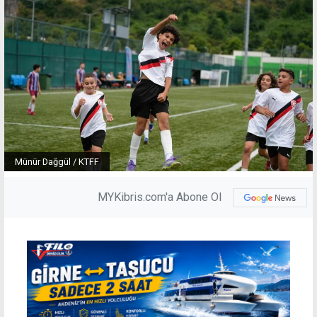
Münür Dağgül / KTFF
MYKibris.com'a Abone Ol