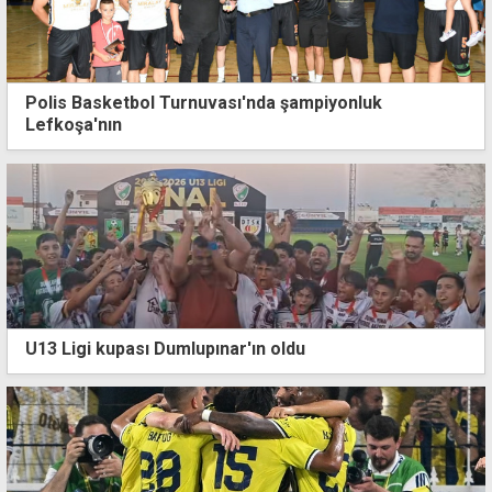
Polis Basketbol Turnuvası'nda şampiyonluk
Lefkoşa'nın
U13 Ligi kupası Dumlupınar'ın oldu