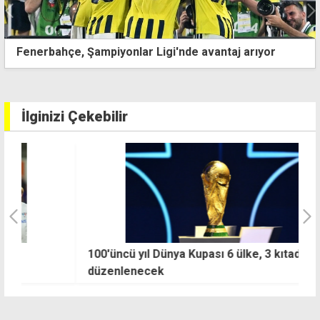
Fas'ın rüyasına Fransa son verdi
İlginizi Çekebilir
100'üncü yıl Dünya Kupası 6 ülke, 3 kıtada
2
düzenlenecek
ya