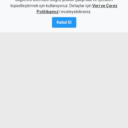
kişiselleştirmek için kullanıyoruz. Detaylar için
imzayı attı
Veri ve Çerez
Politikamız
'ı inceleyebilirsiniz.
6 Ağustos 2026
Kabul Et
Güncelleme:
6 Ağustos
2026
A
A
Mağusa Türk Gücü, kariyerinde
Galatasaray, Trabzonspor ve Stoke City
gibi kulüplerde forma giyen Senegalli
orta saha Badou Ndiaye ile resmi
sözleşme imzaladı.