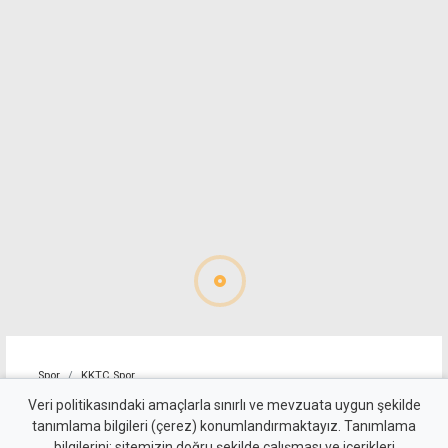
Spor
KKTC Spor
Mağusa Türk Gücü'nden yılın
Veri politikasındaki amaçlarla sınırlı ve mevzuata uygun şekilde
tanımlama bilgileri (çerez) konumlandırmaktayız. Tanımlama
transferi: Badou Ndiaye
bilgilerini; sitemizin doğru şekilde çalışması ve içerikleri