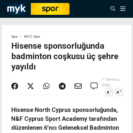
Spor
KKTC Spor
Hisense sponsorluğunda
badminton coşkusu üç şehre
yayıldı
7 Temmuz
2026
A
A
Hisense North Cyprus sponsorluğunda,
N&F Cyprus Sport Academy tarafından
düzenlenen 6’ncı Geleneksel Badminton