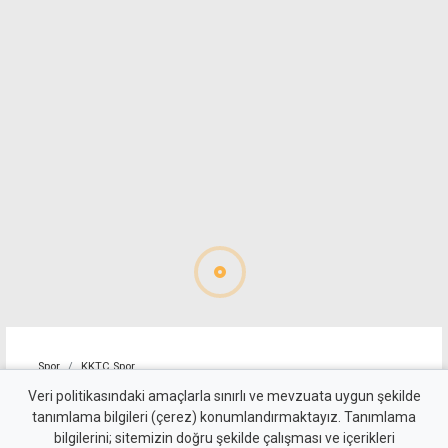
Spor
KKTC Spor
Rallide birincilik Sami Doğan-
Veri politikasındaki amaçlarla sınırlı ve mevzuata uygun şekilde
tanımlama bilgileri (çerez) konumlandırmaktayız. Tanımlama
Halil Mulla ikilisinin
bilgilerini; sitemizin doğru şekilde çalışması ve içerikleri