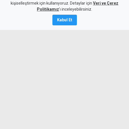
kişiselleştirmek için kullanıyoruz. Detaylar için
Veri ve Çerez
9 Ağustos 2026
Politikamız
'ı inceleyebilirsiniz.
Güncelleme:
10 Ağustos
2026
Kabul Et
A
A
2026 Kuzey Kıbrıs Ralli Şampiyonası’nın
beşinci ayağı olan 3. Zafer Doğan Anı
Rallisi tamamlandı. İki gün süren yarışta
Sami Doğan-Halil Mulla ikilisi, ilk etaptan
itibaren koruduğu liderliği sürdürerek
zafere ulaştı.