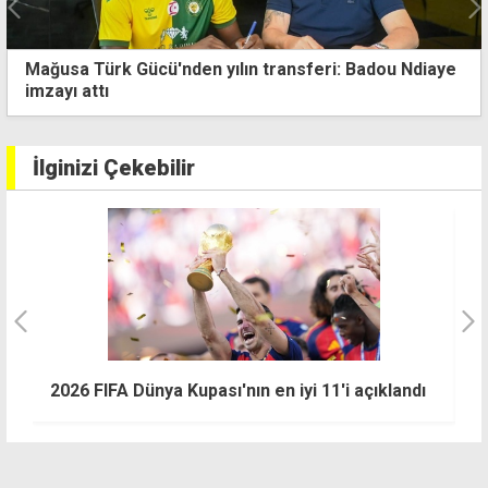
Üstel: Spora yapılan yatırım geleceğe yapılan
yatırımdır
İlginizi Çekebilir
B
2026 FIFA Dünya Kupası'nın en iyi 11'i açıklandı
ka