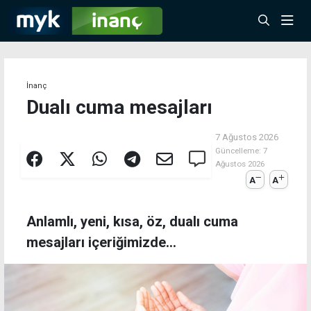
İnanç
Dualı cuma mesajları
7 Ağustos 2026
Güncelleme:
7
Ağustos 2026
A
A
Anlamlı, yeni, kısa, öz, dualı cuma
mesajları içeriğimizde...