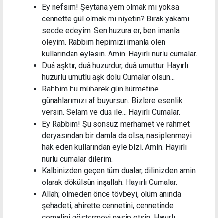
Ey nefsim! Şeytana yem olmak mı yoksa
cennette gül olmak mı niyetin? Bırak yakamı
secde edeyim. Sen huzura er, ben imanla
öleyim. Rabbim hepimizi imanla ölen
kullarından eylesin. Amin. Hayırlı nurlu cumalar.
Duâ aşktır, duâ huzurdur, duâ umuttur. Hayırlı
huzurlu umutlu aşk dolu Cumalar olsun...
Rabbim bu mübarek gün hürmetine
günahlarımızı af buyursun. Bizlere esenlik
versin. Selam ve dua ile... Hayırlı Cumalar.
Ey Rabbim! Şu sonsuz merhamet ve rahmet
deryasından bir damla da olsa, nasiplenmeyi
hak eden kullarından eyle bizi. Amin. Hayırlı
nurlu cumalar dilerim.
Kalbinizden geçen tüm dualar, dilinizden amin
olarak dökülsün inşallah. Hayırlı Cumalar.
Allah; ölmeden önce tövbeyi, ölüm anında
şehadeti, ahirette cennetini, cennetinde
cemalini göstermeyi nasip etsin. Hayırlı