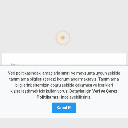
İnanç
Cuma Hutbesi - 7 Ağustos
Veri politikasındaki amaçlarla sınırlı ve mevzuata uygun şekilde
tanımlama bilgileri (çerez) konumlandırmaktayız. Tanımlama
2026
bilgilerini; sitemizin doğru şekilde çalışması ve içerikleri
kişiselleştirmek için kullanıyoruz. Detaylar için
Veri ve Çerez
7 Ağustos 2026
Politikamız
'ı inceleyebilirsiniz.
A
A
Kabul Et
Din İşleri Başkanlığı'nca hazırlanan cuma