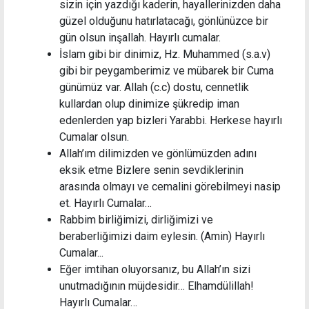
sizin için yazdığı kaderin, hayallerinizden daha
güzel olduğunu hatırlatacağı, gönlünüzce bir
gün olsun inşallah. Hayırlı cumalar.
İslam gibi bir dinimiz, Hz. Muhammed (s.a.v)
gibi bir peygamberimiz ve mübarek bir Cuma
günümüz var. Allah (c.c) dostu, cennetlik
kullardan olup dinimize şükredip iman
edenlerden yap bizleri Yarabbi. Herkese hayırlı
Cumalar olsun.
Allah’ım dilimizden ve gönlümüzden adını
eksik etme Bizlere senin sevdiklerinin
arasında olmayı ve cemalini görebilmeyi nasip
et. Hayırlı Cumalar…
Rabbim birliğimizi, dirliğimizi ve
beraberliğimizi daim eylesin. (Amin) Hayırlı
Cumalar...
Eğer imtihan oluyorsanız, bu Allah’ın sizi
unutmadığının müjdesidir… Elhamdülillah!
Hayırlı Cumalar…