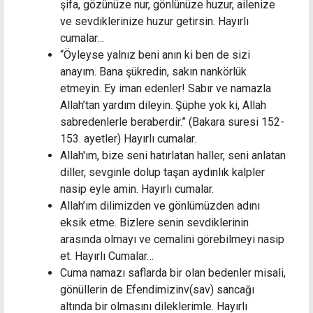
şifa, gözünüze nur, gönlünüze huzur, ailenize
ve sevdiklerinize huzur getirsin. Hayırlı
cumalar…
“Öyleyse yalnız beni anın ki ben de sizi
anayım. Bana şükredin, sakın nankörlük
etmeyin. Ey iman edenler! Sabır ve namazla
Allah’tan yardım dileyin. Şüphe yok ki, Allah
sabredenlerle beraberdir.” (Bakara suresi 152-
153. ayetler) Hayırlı cumalar.
Allah'ım, bize seni hatırlatan haller, seni anlatan
diller, sevginle dolup taşan aydınlık kalpler
nasip eyle amin. Hayırlı cumalar.
Allah’ım dilimizden ve gönlümüzden adını
eksik etme. Bizlere senin sevdiklerinin
arasında olmayı ve cemalini görebilmeyi nasip
et. Hayırlı Cumalar…
Cuma namazı saflarda bir olan bedenler misali,
gönüllerin de Efendimizinv(sav) sancağı
altında bir olmasını dileklerimle. Hayırlı