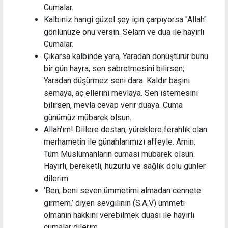
Cumalar.
Kalbiniz hangi güzel şey için çarpıyorsa "Allah"
gönlünüze onu versin. Selam ve dua ile hayırlı
Cumalar.
Çıkarsa kalbinde yara, Yaradan dönüştürür bunu
bir gün hayra, sen sabretmesini bilirsen;
Yaradan düşürmez seni dara. Kaldır başını
semaya, aç ellerini mevlaya. Sen istemesini
bilirsen, mevla cevap verir duaya. Cuma
günümüz mübarek olsun.
Allah'ım! Dillere destan, yüreklere ferahlık olan
merhametin ile günahlarımızı affeyle. Amin.
Tüm Müslümanların cuması mübarek olsun.
Hayırlı, bereketli, huzurlu ve sağlık dolu günler
dilerim.
‘Ben, beni seven ümmetimi almadan cennete
girmem.’ diyen sevgilinin (S.A.V) ümmeti
olmanın hakkını verebilmek duası ile hayırlı
cumalar dilerim.