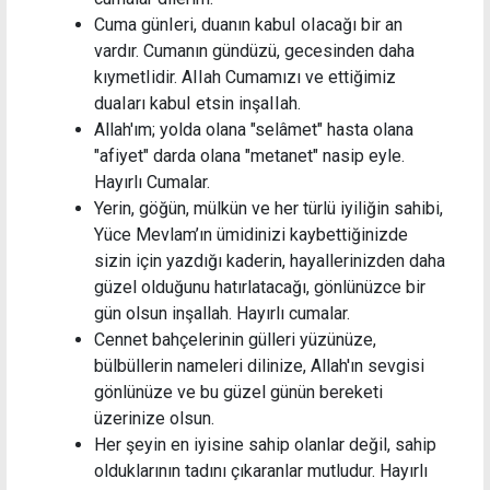
Cuma günIeri, duanın kabuI oIacağı bir an
vardır. Cumanın gündüzü, gecesinden daha
kıymetIidir. AIIah Cumamızı ve ettiğimiz
duaIarı kabuI etsin inşaIIah.
Allah'ım; yolda olana "selâmet" hasta olana
"afiyet" darda olana "metanet" nasip eyle.
Hayırlı Cumalar.
Yerin, göğün, mülkün ve her türlü iyiliğin sahibi,
Yüce Mevlam’ın ümidinizi kaybettiğinizde
sizin için yazdığı kaderin, hayallerinizden daha
güzel olduğunu hatırlatacağı, gönlünüzce bir
gün olsun inşallah. Hayırlı cumalar.
Cennet bahçelerinin gülleri yüzünüze,
bülbüllerin nameleri dilinize, Allah'ın sevgisi
gönlünüze ve bu güzel günün bereketi
üzerinize olsun.
Her şeyin en iyisine sahip olanlar değil, sahip
olduklarının tadını çıkaranlar mutludur. Hayırlı