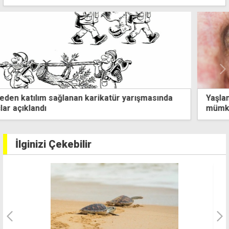
Yaşlanmanın önüne geçilebilse dahi ölümsüzlük
mümkün değil
İlginizi Çekebilir