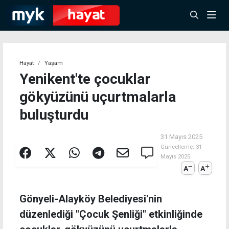
Hayat
Yaşam
Yenikent'te çocuklar
gökyüzünü uçurtmalarla
buluşturdu
31 Mayıs 2025
Güncelleme:
31
Mayıs 2025
A
A
Gönyeli-Alayköy Belediyesi'nin
düzenlediği "Çocuk Şenliği" etkinliğinde