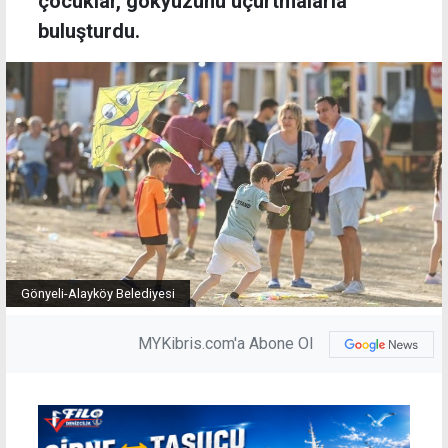
çocuklar, gökyüzünü uçurtmalarla
buluşturdu.
Gönyeli-Alayköy Belediyesi
MYKibris.com'a Abone Ol