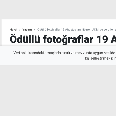
Hayat
Yaşam
Ödüllü fotoğraflar 19 Ağustos'tan itibaren AKM'de sergilen
Ödüllü fotoğraflar 19 
itibaren AKM'de sergi
Veri politikasındaki amaçlarla sınırlı ve mevzuata uygun şekilde
kişiselleştirmek içi
Kültür Dairesi tarafından düzenlenen 34'üncü
Sergisi, 19 Ağustos Dünya Fotoğrafçılık Günü
Merkezi'nde açılacak. Açılışta dereceye giren
takdim edilecek.