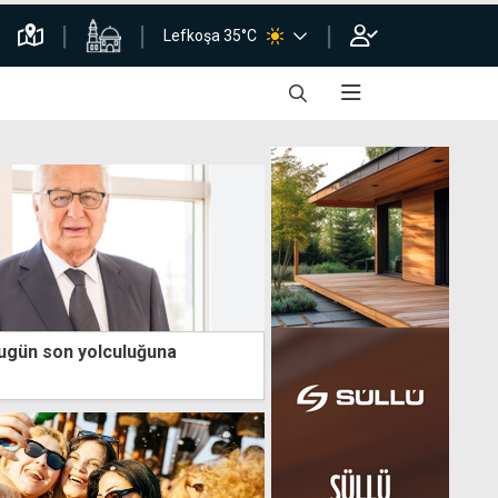
Lefkoşa 35°C
 bugün son yolculuğuna