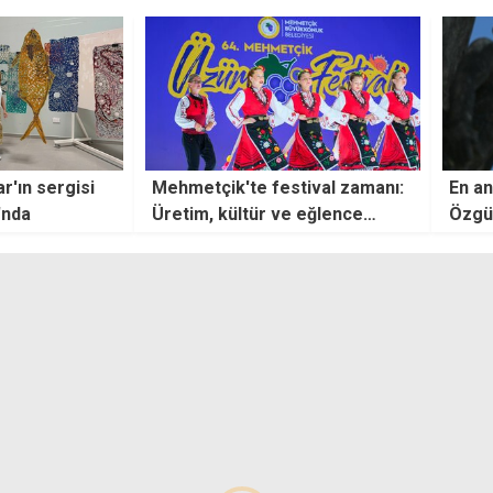
tival zamanı:
En anlamlı 20 Temmuz Barış ve
Nergi
 eğlence
Özgürlük Bayramı mesajları
dolu 