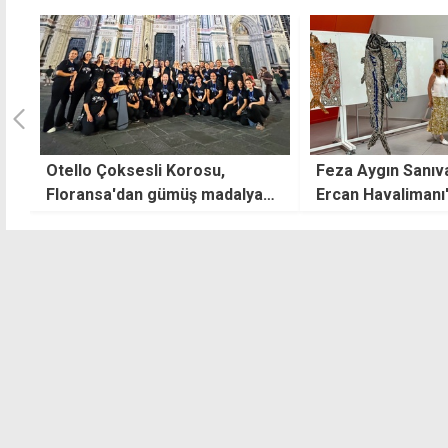
Feza Aygın Sanıvar'ın sergisi
Mehmetçik'te fes
Ercan Havalimanı'nda
Üretim, kültür ve
buluştu