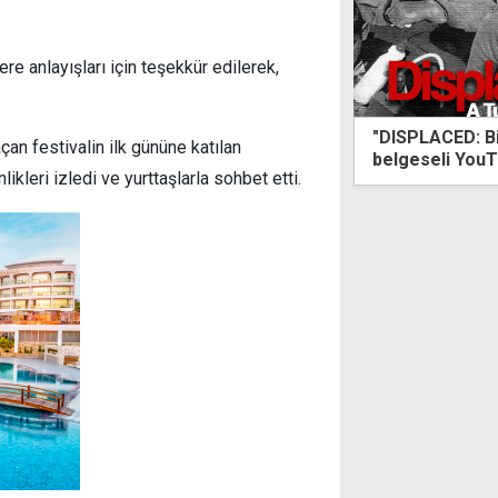
re anlayışları için teşekkür edilerek,
"DISPLACED: Bir Kıbrıslı Türk Hikayesi"
Bül
çan festivalin ilk gününe katılan
belgeseli YouTube'da
kleri izledi ve yurttaşlarla sohbet etti.