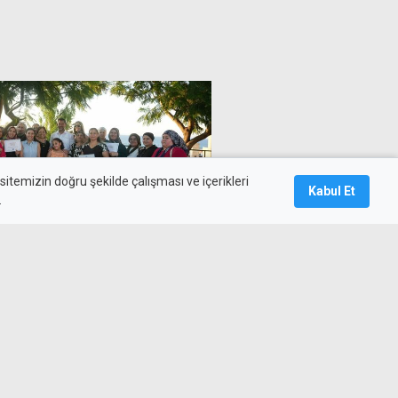
itemizin doğru şekilde çalışması ve içerikleri
Kabul Et
.
a yazma öğrenerek
nci yaşadı