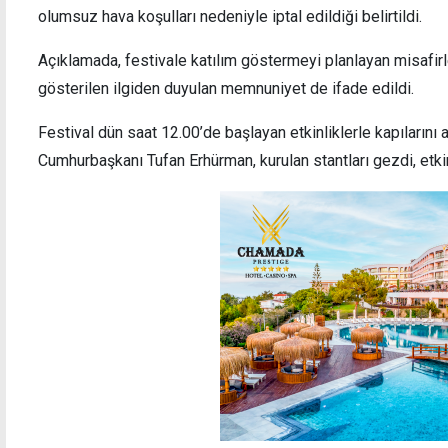
olumsuz hava koşulları nedeniyle iptal edildiği belirtildi.
Açıklamada, festivale katılım göstermeyi planlayan misafirle
gösterilen ilgiden duyulan memnuniyet de ifade edildi.
ayrağı 36
FOGEM Master Ekibi, Polonya'dan ödülle
Festival dün saat 12.00’de başlayan etkinliklerle kapılarını a
döndü
Cumhurbaşkanı Tufan Erhürman, kurulan stantları gezdi, etkinli