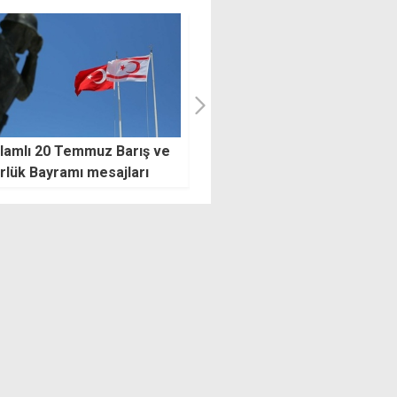
sli'de spor ve eğlence
Kıbrıs Türk kültürü
üç gün sona erdi
İskandinavya'nın kalbinde
tanıtıldı