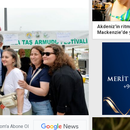
Akdeniz'in rit
Mackenzie'de 
com'a Abone Ol