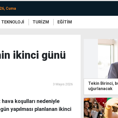
026, Cuma
TEKNOLOJİ
TURİZM
EĞİTİM
re
Yaşam
Sanat
Etkinlik
in ikinci günü
Tekin Birinci,
3 Mayıs 2026
uğurlanacak
 hava koşulları nedeniyle
gün yapılması planlanan ikinci