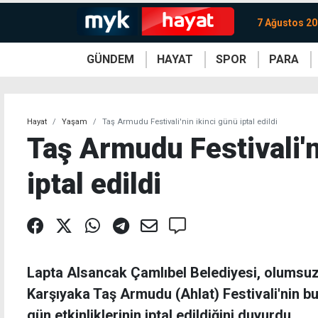
7 Ağustos 2
GÜNDEM
HAYAT
SPOR
PARA
KKTC
Magazin
KKTC
Ekonomi
Türkiye
Türkiye
Kripto
Sağlık
Güney
Avrupa
Döviz
Kadın
Dünya
Dünya
Borsa
Lezzetler
Çev
Hayat
Yaşam
Taş Armudu Festivali'nin ikinci günü iptal edildi
Taş Armudu Festivali'n
iptal edildi
Lapta Alsancak Çamlıbel Belediyesi, olumsuz
Karşıyaka Taş Armudu (Ahlat) Festivali'nin bu
gün etkinliklerinin iptal edildiğini duyurdu.