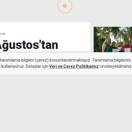
ecek
Ağustos'tan
lenecek
 tanımlama bilgileri (çerez) konumlandırmaktayız. Tanımlama bilgilerini; s
n kullanıyoruz. Detaylar için
Veri ve Çerez Politikamız
'ı inceleyebilirsiniz
24 kadın okum
7 Ağustos 2026
mezuniyet sevi
 Devlet Fotoğraf Yarışması
'nde Atatürk Kültür
 fotoğrafçılara ödülleri de