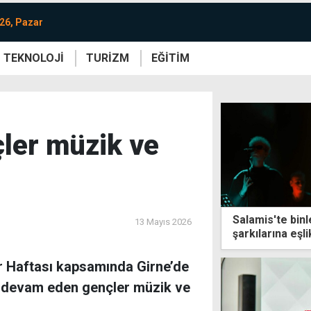
26, Pazar
TEKNOLOJİ
TURİZM
EĞİTİM
re
Yaşam
Sanat
Etkinlik
çler müzik ve
Salamis'te binl
13 Mayıs 2026
şarkılarına eşli
er Haftası kapsamında Girne’de
e devam eden gençler müzik ve