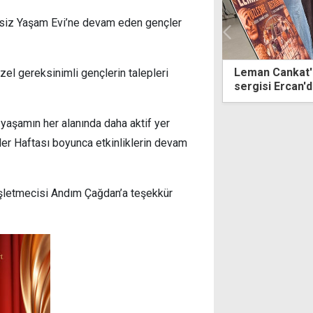
lsiz Yaşam Evi’ne devam eden gençler
 Cankat'ın "Yüzleşme" seramik
La Nouba sahne
el gereksinimli gençlerin talepleri
si Ercan'da sanatseverlerle buluştu
rüzgarı
yaşamın her alanında daha aktif yer
ler Haftası boyunca etkinliklerin devam
 İşletmecisi Andım Çağdan’a teşekkür