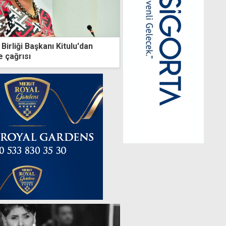
Birliği Başkanı Kitulu'dan
 çağrısı