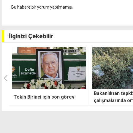
Bu habere bir yorum yapılmamış.
İlginizi Çekebilir
Bakanlıktan tepki: Temizlik
Zamna bu sonbah
çalışmalarında ortaya çıkan
Kıbrıs'a geri dön
manzara utandırıyor
kez Lefkoşa Surla