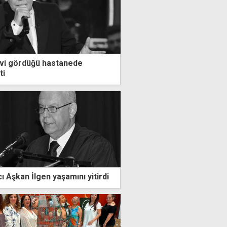
vi gördüğü hastanede
ti
 Aşkan İlgen yaşamını yitirdi