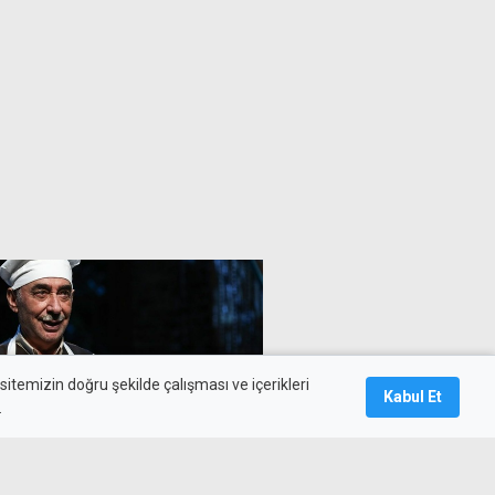
itemizin doğru şekilde çalışması ve içerikleri
Kabul Et
.
fsane oyunu "Zengin Mutfağı"
de sahnelenecek