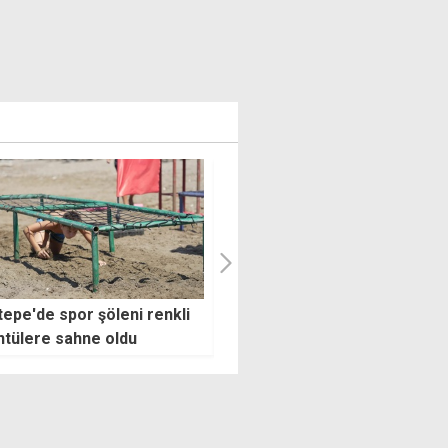
 Harekatı'nda kullanılan
Telsim FreeZone'un galibi
bayrağı 36 yıldır sandıkta
Levent College'in klibi
yayımlandı