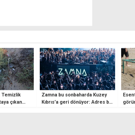
arda Kuzey
Esentepe'de spor şöleni renkli
Barış
üyor: Adres bu
görüntülere sahne oldu
Türk 
riçi