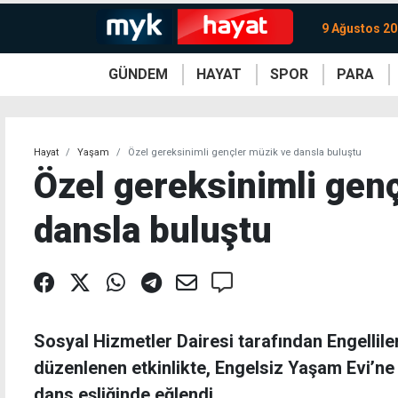
9 Ağustos 20
GÜNDEM
HAYAT
SPOR
PARA
KKTC
Magazin
KKTC
Ekonomi
Türkiye
Türkiye
Kripto
Sağlık
Güney
Avrupa
Döviz
Kadın
Dünya
Dünya
Borsa
Lezzetler
Çev
Hayat
Yaşam
Özel gereksinimli gençler müzik ve dansla buluştu
Özel gereksinimli gen
dansla buluştu
Sosyal Hizmetler Dairesi tarafından Engellil
düzenlenen etkinlikte, Engelsiz Yaşam Evi’n
dans eşliğinde eğlendi.