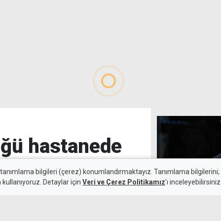
üğü hastanede
 tanımlama bilgileri (çerez) konumlandırmaktayız. Tanımlama bilgilerini; s
n kullanıyoruz. Detaylar için
Veri ve Çerez Politikamız
'ı inceleyebilirsiniz
Şener Şen'in e
8 Ağustos 2026
ilk kez KKTC'