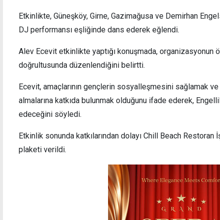
Etkinlikte, Güneşköy, Girne, Gazimağusa ve Demirhan Enge
DJ performansı eşliğinde dans ederek eğlendi.
2'nci İncirli Mağara Kültür ve Sanat Festivali
Leman
Alev Ecevit etkinlikte yaptığı konuşmada, organizasyonun öz
tamamlandı
sergi
doğrultusunda düzenlendiğini belirtti.
Ecevit, amaçlarının gençlerin sosyalleşmesini sağlamak ve 
almalarına katkıda bulunmak olduğunu ifade ederek, Engelli
edeceğini söyledi.
Etkinlik sonunda katkılarından dolayı Chill Beach Restoran
plaketi verildi.