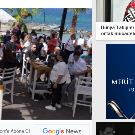
Dünya Tabipler 
ortak mücadele
com'a Abone Ol