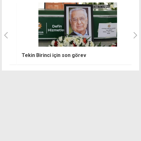
G
Tekin Birinci için son görev
H