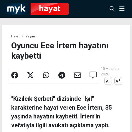
Hayat
Yaşam
Oyuncu Ece İrtem hayatını
kaybetti
15 Haziran
2026
A
A
"Kızılcık Şerbeti" dizisinde "Işıl"
karakterine hayat veren Ece İrtem, 35
yaşında hayatını kaybetti. İrtem'in
vefatıyla ilgili avukatı açıklama yaptı.