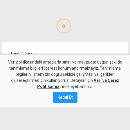
Hayat
Yaşam
Alagadi Fest'te ilk gece
Veri politikasındaki amaçlarla sınırlı ve mevzuata uygun şekilde
tanımlama bilgileri (çerez) konumlandırmaktayız. Tanımlama
kortej, dans ve ateş
bilgilerini; sitemizin doğru şekilde çalışması ve içerikleri
kişiselleştirmek için kullanıyoruz. Detaylar için
gösterileriyle başladı
Veri ve Çerez
Politikamız
'ı inceleyebilirsiniz.
7 Ağustos 2026
Kabul Et
Güncelleme:
8 Ağustos
2026
A
A