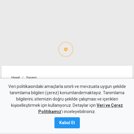
Hayat
Yaşam
Alagadi Fest'te ilk gece
Veri politikasındaki amaçlarla sınırlı ve mevzuata uygun şekilde
tanımlama bilgileri (çerez) konumlandırmaktayız. Tanımlama
kortej, dans ve ateş
bilgilerini; sitemizin doğru şekilde çalışması ve içerikleri
kişiselleştirmek için kullanıyoruz. Detaylar için
gösterileriyle başladı
Veri ve Çerez
Politikamız
'ı inceleyebilirsiniz.
7 Ağustos 2026
Kabul Et
Güncelleme:
8 Ağustos
2026