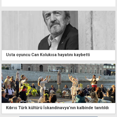
Usta oyuncu Can Kolukısa hayatını kaybetti
Kıbrıs Türk kültürü İskandinavya'nın kalbinde tanıtıldı