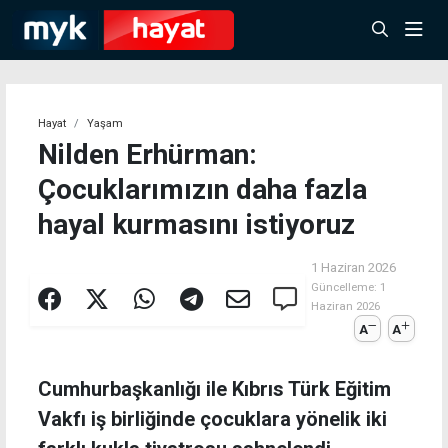
Hayat
Yaşam
Nilden Erhürman:
Çocuklarımızın daha fazla
hayal kurmasını istiyoruz
1 Haziran 2026
Güncelleme:
1
Haziran 2026
A
A
Cumhurbaşkanlığı ile Kıbrıs Türk Eğitim
Vakfı iş birliğinde çocuklara yönelik iki