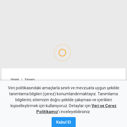
Hayat
Yaşam
Zamna bu sonbaharda Kuzey
Veri politikasındaki amaçlarla sınırlı ve mevzuata uygun şekilde
tanımlama bilgileri (çerez) konumlandırmaktayız. Tanımlama
Kıbrıs'a geri dönüyor: Adres
bilgilerini; sitemizin doğru şekilde çalışması ve içerikleri
kişiselleştirmek için kullanıyoruz. Detaylar için
bu kez Lefkoşa Surlariçi
Veri ve Çerez
Politikamız
'ı inceleyebilirsiniz.
6 Ağustos 2026
Kabul Et
Güncelleme:
6 Ağustos