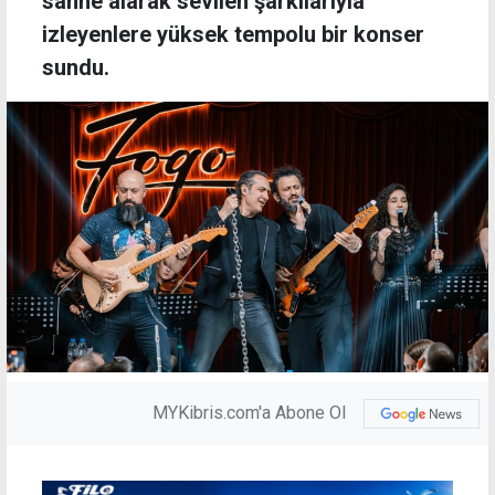
sahne alarak sevilen şarkılarıyla
izleyenlere yüksek tempolu bir konser
sundu.
MYKibris.com'a Abone Ol