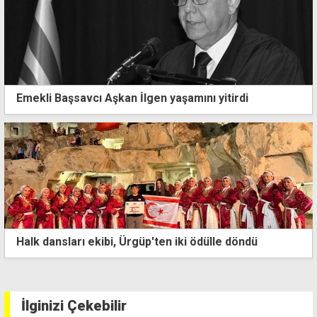
Emekli Başsavcı Aşkan İlgen yaşamını yitirdi
, Ürgüp'ten iki ödülle döndü
"Asıl mesele doktor
sağlık hizmeti veril
İlginizi Çekebilir