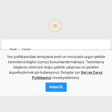
Hayat
Yaşam
Hasan Minalay'dan
Veri politikasındaki amaçlarla sınırlı ve mevzuata uygun şekilde
tanımlama bilgileri (çerez) konumlandırmaktayız. Tanımlama
İspanya'da uluslararası
bilgilerini; sitemizin doğru şekilde çalışması ve içerikleri
kişiselleştirmek için kullanıyoruz. Detaylar için
ikincilik
Veri ve Çerez
Politikamız
'ı inceleyebilirsiniz.
7 Ağustos 2026
Kabul Et
Güncelleme:
7 Ağustos
2026
A
A