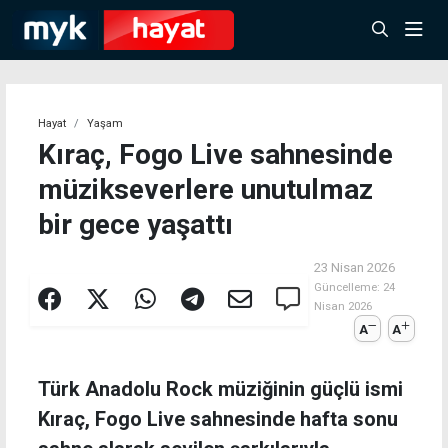
Hayat
Yaşam
Kıraç, Fogo Live sahnesinde
müzikseverlere unutulmaz
bir gece yaşattı
23 Nisan 2026
Güncelleme:
24
Nisan 2026
A
A
Türk Anadolu Rock müziğinin güçlü ismi
Kıraç, Fogo Live sahnesinde hafta sonu