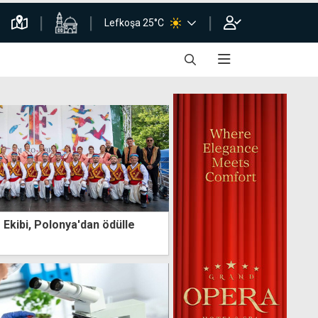
Lefkoşa 25°C
kibi, Polonya'dan ödülle