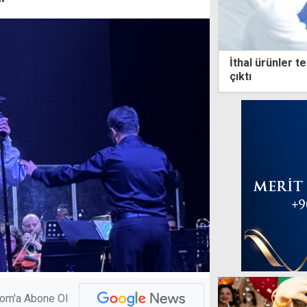
İthal ürünler te
çıktı
com'a Abone Ol