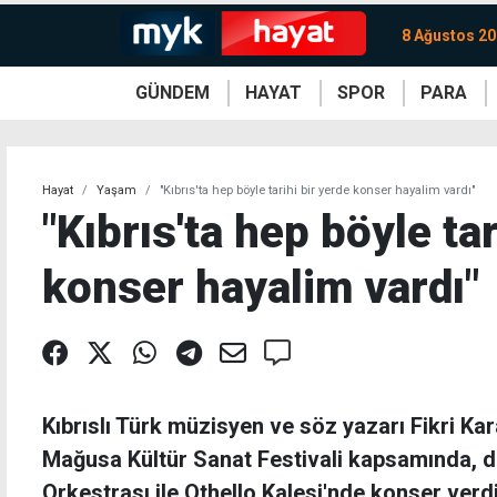
8 Ağustos 20
GÜNDEM
HAYAT
SPOR
PARA
KKTC
Magazin
KKTC
Ekonomi
Türkiye
Türkiye
Kripto
Sağlık
Güney
Avrupa
Döviz
Kadın
Dünya
Dünya
Borsa
Lezzetler
Çev
Hayat
Yaşam
"Kıbrıs'ta hep böyle tarihi bir yerde konser hayalim vardı"
"Kıbrıs'ta hep böyle tar
konser hayalim vardı"
Kıbrıslı Türk müzisyen ve söz yazarı Fikri Kar
Mağusa Kültür Sanat Festivali kapsamında,
Orkestrası ile Othello Kalesi'nde konser verdi