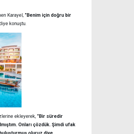
nen Karayel,
"Benim için doğru bir
diye konuştu.
özlerine ekleyerek,
"Bir süredir
ılmıştım. Onları çözdük. Şimdi ufak
 buluşturmuş oluruz diye