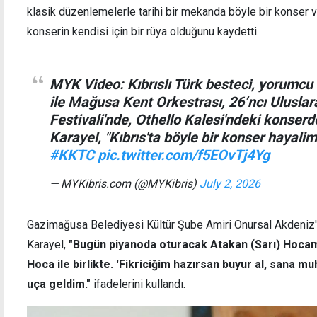
klasik düzenlemelerle tarihi bir mekanda böyle bir konser v
konserin kendisi için bir rüya olduğunu kaydetti.
Mağusa'da ilk kalp damar cerrahisi ameliyatı
Grand
MYK Video: Kıbrıslı Türk besteci, yorumcu 
başarıyla gerçekleştirildi
ile Mağusa Kent Orkestrası, 26’ncı Ulusla
Festivali'nde, Othello Kalesi'ndeki konserd
Karayel, "Kıbrıs'ta böyle bir konser hayalim 
#KKTC
pic.twitter.com/f5EOvTj4Yg
— MYKibris.com (@MYKibris)
July 2, 2026
Gazimağusa Belediyesi Kültür Şube Amiri Onursal Akdeniz'in t
Karayel,
"Bugün piyanoda oturacak Atakan (Sarı) Hocam 
Hoca ile birlikte. 'Fikriciğim hazırsan buyur al, sana m
uça geldim."
ifadelerini kullandı.