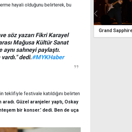
erme hayali olduğunu belirterek, bu
 Sapphire sahnesinde Sıla rüzgarı esti
Feza Aygın San
ve söz yazarı Fikri Karayel
Havalimanı'nda
rarası Mağusa Kültür Sanat
e aynı sahneyi paylaştı.
vardı." dedi.
#MYKHaber
eklifiyle festivale katıldığını belirten
aradı. Güzel aranjeler yaptı, Oskay
uhteşem bir konser.' dedi. Ben de uça