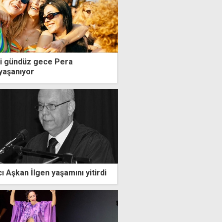
mi gündüz gece Pera
yaşanıyor
 Aşkan İlgen yaşamını yitirdi