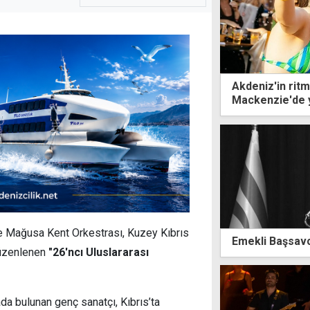
Akdeniz'in rit
Mackenzie'de 
ile Mağusa Kent Orkestrası, Kuzey Kıbrıs
Emekli Başsavcı
düzenlenen
"26'ncı Uluslararası
a bulunan genç sanatçı, Kıbrıs’ta