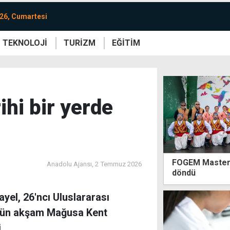
26, Cumartesi
TEKNOLOJİ
TURİZM
EĞİTİM
re
Yaşam
Sanat
Etkinlik
ihi bir yerde
FOGEM Master E
Anadolu Ajansı,
2 Temmuz 2026
döndü
ayel, 26'ncı Uluslararası
 dün akşam Mağusa Kent
.