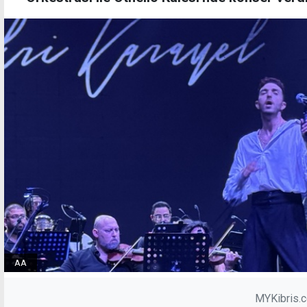
AA
MYKibris.