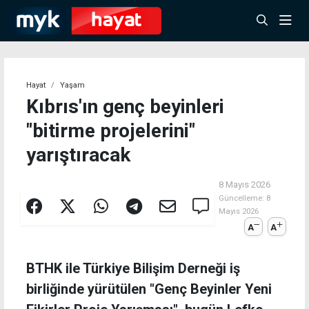
Hayat
Yaşam
Kıbrıs'ın genç beyinleri
"bitirme projelerini"
yarıştıracak
8 Mayıs 2026
Güncelleme:
8
Mayıs 2026
A
A
BTHK ile Türkiye Bilişim Derneği iş
birliğinde yürütülen "Genç Beyinler Yeni