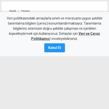
Hayat
Yaşam
Zamna bu sonbaharda Kuzey
Veri politikasındaki amaçlarla sınırlı ve mevzuata uygun şekilde
tanımlama bilgileri (çerez) konumlandırmaktayız. Tanımlama
Kıbrıs'a geri dönüyor: Adres
bilgilerini; sitemizin doğru şekilde çalışması ve içerikleri
kişiselleştirmek için kullanıyoruz. Detaylar için
bu kez Lefkoşa Surlariçi
Veri ve Çerez
Politikamız
'ı inceleyebilirsiniz.
6 Ağustos 2026
Kabul Et
Güncelleme:
6 Ağustos
2026
A
A
Dünyaca ünlü elektronik müzik festivali
Zamna, 10 Ekim 2026’da Lefkoşa
Surlariçi’nde ikinci kez KKTC’de
düzenlenecek. Festivalin ilk buluşması
2025’te 6 binden fazla kişiyi ağırlamıştı.