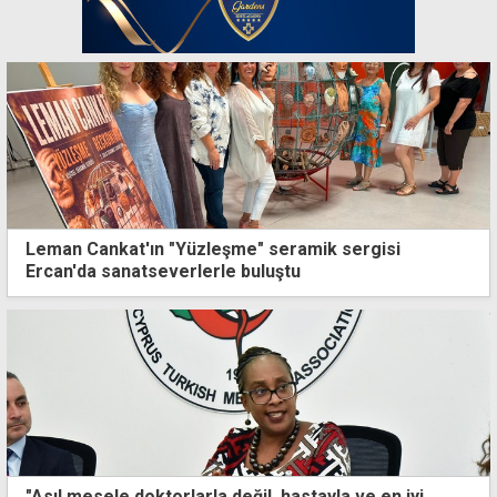
Leman Cankat'ın "Yüzleşme" seramik sergisi
Ercan'da sanatseverlerle buluştu
"Asıl mesele doktorlarla değil, hastayla ve en iyi