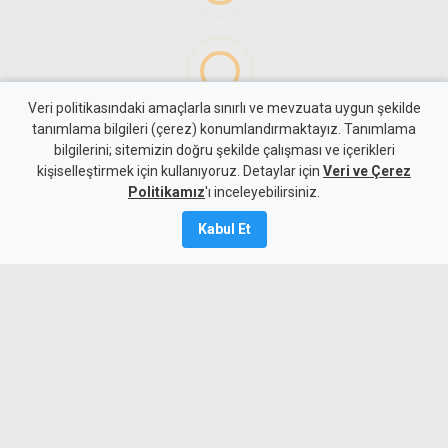
Veri politikasındaki amaçlarla sınırlı ve mevzuata uygun şekilde
tanımlama bilgileri (çerez) konumlandırmaktayız. Tanımlama
bilgilerini; sitemizin doğru şekilde çalışması ve içerikleri
Hayat
Yaşam
kişiselleştirmek için kullanıyoruz. Detaylar için
Veri ve Çerez
Alagadi Fest'te ilk gece
Politikamız
'ı inceleyebilirsiniz.
kortej, dans ve ateş
Kabul Et
gösterileriyle başladı
7 Ağustos 2026
Güncelleme:
8 Ağustos
2026
A
A
Çatalköy-Esentepe Belediyesi tarafından