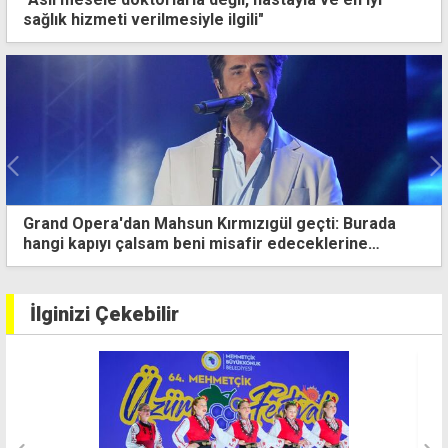
sağlık hizmeti verilmesiyle ilgili"
hsun Kırmızıgül geçti: Burada
Zeynep Bastık'ın d
m beni misafir edeceklerine
Mehmetçik Üzüm Fe
İlginizi Çekebilir