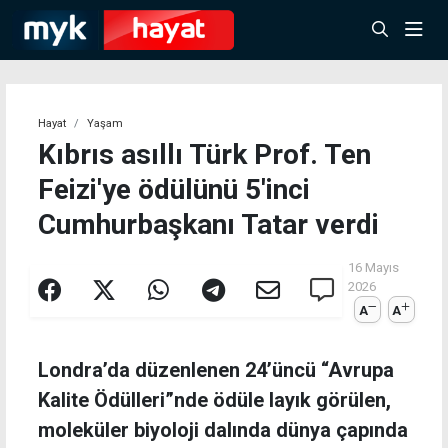
Hayat
Yaşam
Kıbrıs asıllı Türk Prof. Ten
Feizi'ye ödülünü 5'inci
Cumhurbaşkanı Tatar verdi
16 Mayıs
2026
A
A
Londra’da düzenlenen 24’üncü “Avrupa
Kalite Ödülleri”nde ödüle layık görülen,
moleküler biyoloji dalında dünya çapında