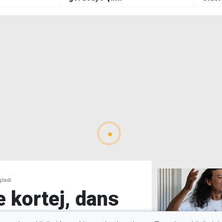
iki dalda finale yükseldi
şladı
e kortej, dans