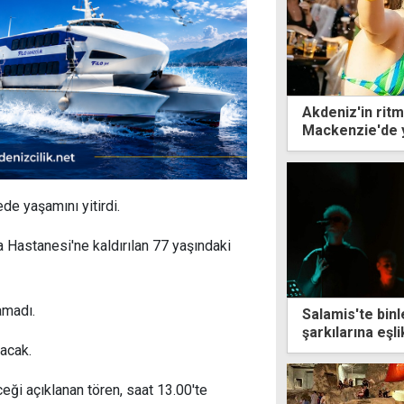
Akdeniz'in rit
Mackenzie'de 
de yaşamını yitirdi.
 Hastanesi'ne kaldırılan 77 yaşındaki
amadı.
Salamis'te binl
şarkılarına eşli
nacak.
eği açıklanan tören, saat 13.00'te