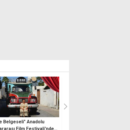
uba sahnesinde Dj Val ve
İthal ürünler temiz, 3 yerli ür
 Sencan rüzgarı
sağlıksız çıktı