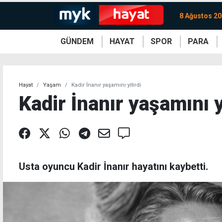
8 Ağustos 20
GÜNDEM
HAYAT
SPOR
PARA
KKTC
Magazin
KKTC
Ekonomi
Türkiye
Türkiye
Kripto
Sağlık
Güney
Avrupa
Döviz
Kadın
Dünya
Dünya
Borsa
Lezzetler
Çev
Hayat
Yaşam
Kadir İnanır yaşamını yitirdi
Kadir İnanır yaşamını y
Usta oyuncu Kadir İnanır hayatını kaybetti.