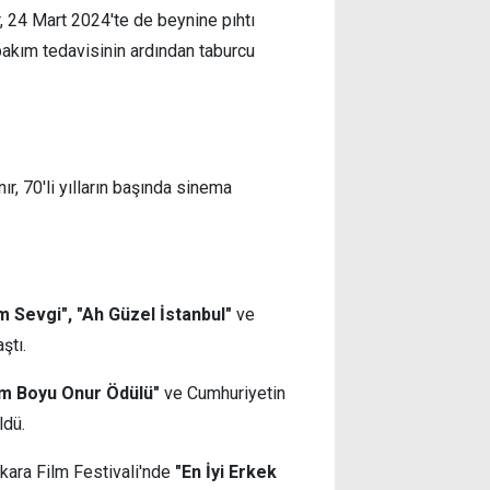
r, 24 Mart 2024'te de beynine pıhtı
akım tedavisinin ardından taburcu
r, 70'li yılların başında sinema
um Sevgi", "Ah Güzel İstanbul"
ve
ştı.
m Boyu Onur Ödülü"
ve Cumhuriyetin
ldü.
nkara Film Festivali'nde
"En İyi Erkek