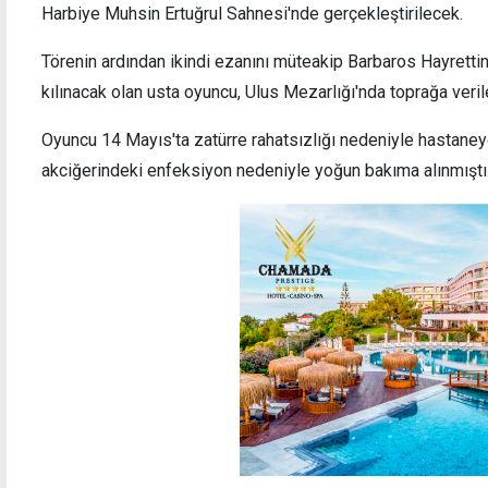
Harbiye Muhsin Ertuğrul Sahnesi'nde gerçekleştirilecek.
Törenin ardından ikindi ezanını müteakip Barbaros Hayrett
kılınacak olan usta oyuncu, Ulus Mezarlığı'nda toprağa veril
Yaşlanmanın önüne geçilebilse dahi
DAÜ, 
Oyuncu 14 Mayıs'ta zatürre rahatsızlığı nedeniyle hastaneye
ölümsüzlük mümkün değil
Özbeki
akciğerindeki enfeksiyon nedeniyle yoğun bakıma alınmıştı