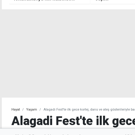
Hayat
Yaşam
Alagadi Fest'te ilk gece kortej, dans ve ateş gösterileriyle ba
Alagadi Fest'te ilk gec