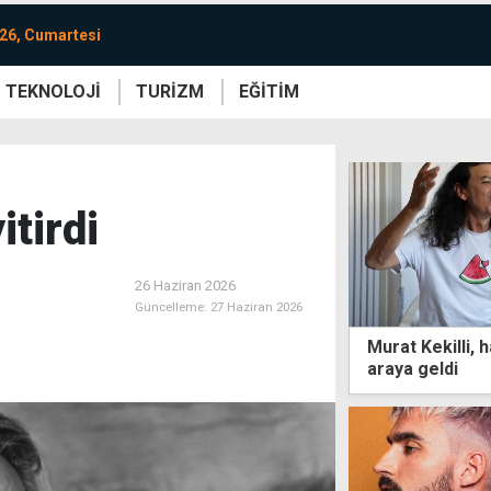
26, Cumartesi
TEKNOLOJİ
TURİZM
EĞİTİM
re
Yaşam
Sanat
Etkinlik
itirdi
26 Haziran 2026
Güncelleme:
27 Haziran 2026
Murat Kekilli, h
araya geldi