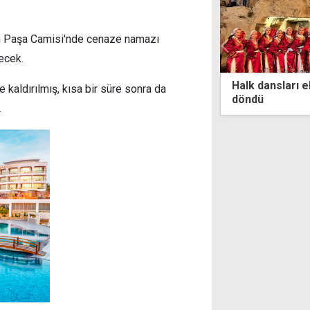
in Paşa Camisi'nde cenaze namazı
ecek.
Türk Dünyası Akademisi ile
Halk dansları e
 kaldırılmış, kısa bir süre sonra da
stan'da temsil edildi
döndü
.