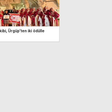
kibi, Ürgüp'ten iki ödülle
Boğaziçi etkinlik alanınd
bir arada