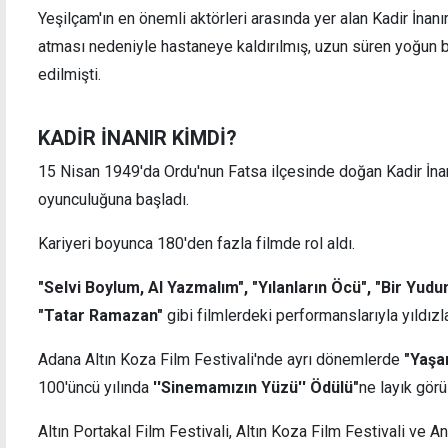
Yeşilçam'ın en önemli aktörleri arasında yer alan Kadir İnanı
atması nedeniyle hastaneye kaldırılmış, uzun süren yoğun b
edilmişti.
KADİR İNANIR KİMDİ?
15 Nisan 1949'da Ordu'nun Fatsa ilçesinde doğan Kadir İnanı
oyunculuğuna başladı.
Kariyeri boyunca 180'den fazla filmde rol aldı.
"Selvi Boylum, Al Yazmalım", "Yılanların Öcü", "Bir Yud
"Tatar Ramazan"
gibi filmlerdeki performanslarıyla yıldızla
Adana Altın Koza Film Festivali'nde ayrı dönemlerde
"Yaşa
100'üncü yılında
''Sinemamızın Yüzü'' Ödülü"
ne layık görü
Altın Portakal Film Festivali, Altın Koza Film Festivali ve A