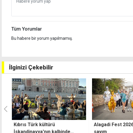
Tüm Yorumlar
Bu habere bir yorum yapılmamış.
İlginizi Çekebilir
Alagadi Fest 2026 için geri
El emeği, göz nur
sayım
görücüye çıktı