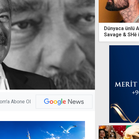
Dünyaca ünlü A
Savage & SHē 
com'a Abone Ol