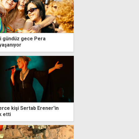
mi gündüz gece Pera
yaşanıyor
erce kişi Sertab Erener'in
k etti