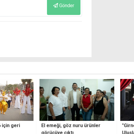
Gönder
u ürünler
"Girne Belgeseli" Anadolu
La No
Uluslararası Film Festivali'nde
İlkay