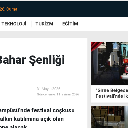
026, Cuma
TEKNOLOJİ
TURİZM
EĞİTİM
re
Yaşam
Sanat
Etkinlik
ahar Şenliği
31 Mayıs 2026
"Girne Belgesel
Güncelleme:
1 Haziran 2026
Festivali'nde ik
Kampüsü'nde festival coşkusu
lkın katılımına açık olan
hne alacak.