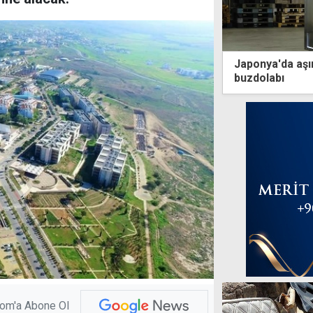
Japonya'da aşırı sıcakla
buzdolabı
com'a Abone Ol