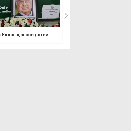
 mesele doktorlarla değil,
Dünyaca ünlü şarkıcı Bonnie
yla ve en iyi sağlık hizmeti
Tyler yaşamını yitirdi
esiyle ilgili"