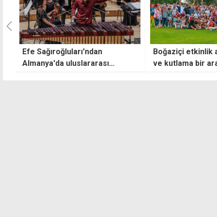
Boğaziçi etkinlik alanında açılış
Zeynep Bastık'ın
ve kutlama bir arada
alacağı 64'üncü 
Üzüm Festivali bu