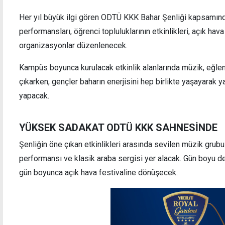
Her yıl büyük ilgi gören ODTÜ KKK Bahar Şenliği kapsamında
performansları, öğrenci topluluklarının etkinlikleri, açık hava
organizasyonlar düzenlenecek.
Alagadi Fest 7 Ağustos'ta başlıyor
Kars't
Kampüs boyunca kurulacak etkinlik alanlarında müzik, eğle
yolcu
çıkarken, gençler baharın enerjisini hep birlikte yaşayarak
yapacak.
YÜKSEK SADAKAT ODTÜ KKK SAHNESİNDE
Şenliğin öne çıkan etkinlikleri arasında sevilen müzik grub
performansı ve klasik araba sergisi yer alacak. Gün boyu d
gün boyunca açık hava festivaline dönüşecek.