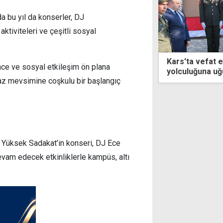
 bu yıl da konserler, DJ
 aktiviteleri ve çeşitli sosyal
a vefat eden Kıbrıs gazisi son
Nergisli'de sp
nce ve sosyal etkileşim ön plana
luğuna uğurlandı
 yaz mevsimine coşkulu bir başlangıç
u Yüksek Sadakat’in konseri, DJ Ece
evam edecek etkinliklerle kampüs, altı