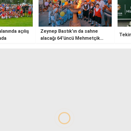
 da sahne
"Asıl
Tekin Birinci için son görev
Mehmetçik
hasta
gün başlıyor
verilm