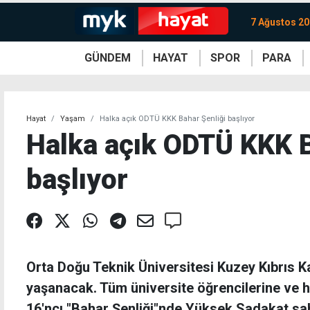
7 Ağustos 2
GÜNDEM
HAYAT
SPOR
PARA
KKTC
Magazin
KKTC
Ekonomi
Türkiye
Türkiye
Kripto
Sağlık
Güney
Avrupa
Döviz
Kadın
Dünya
Dünya
Borsa
Lezzetler
Çev
Hayat
Yaşam
Halka açık ODTÜ KKK Bahar Şenliği başlıyor
Halka açık ODTÜ KKK B
başlıyor
Orta Doğu Teknik Üniversitesi Kuzey Kıbrıs 
yaşanacak. Tüm üniversite öğrencilerine ve ha
16'ncı "Bahar Şenliği"nde Yüksek Sadakat sa