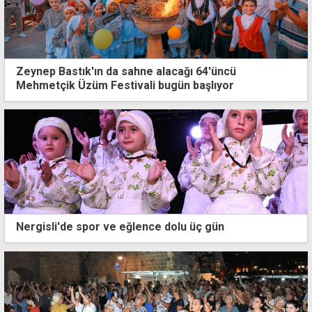
Zeynep Bastık'ın da sahne alacağı 64'üncü
Mehmetçik Üzüm Festivali bugün başlıyor
Nergisli'de spor ve eğlence dolu üç gün