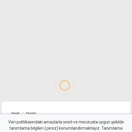
Hayat
Yaşam
Alagadi Fest'te ilk gece
Veri politikasındaki amaçlarla sınırlı ve mevzuata uygun şekilde
tanımlama bilgileri (çerez) konumlandırmaktayız. Tanımlama