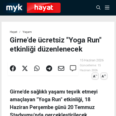
Hayat
Yaşam
Girne'de ücretsiz "Yoga Run"
etkinliği düzenlenecek
15 Haziran 2026
Güncelleme:
15
Haziran 2026
A
A
Girne'de sağlıklı yaşamı teşvik etmeyi
amaçlayan "Yoga Run" etkinliği, 18
Haziran Perşembe günü 20 Temmuz
Stadyumu'nda gerçekleştirilecek.