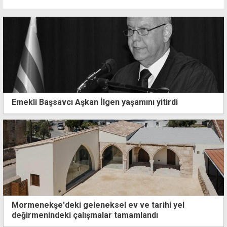
Emekli Başsavcı Aşkan İlgen yaşamını yitirdi
Mormenekşe'deki geleneksel ev ve tarihi yel
değirmenindeki çalışmalar tamamlandı