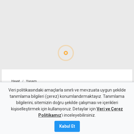
Hayat
Yaşam
Zamna bu sonbaharda Kuzey
Veri politikasındaki amaçlarla sınırlı ve mevzuata uygun şekilde
tanımlama bilgileri (çerez) konumlandırmaktayız. Tanımlama
Kıbrıs'a geri dönüyor: Adres
bilgilerini; sitemizin doğru şekilde çalışması ve içerikleri
kişiselleştirmek için kullanıyoruz. Detaylar için
bu kez Lefkoşa Surlariçi
Veri ve Çerez
Politikamız
'ı inceleyebilirsiniz.
6 Ağustos 2026
Kabul Et
Güncelleme:
6 Ağustos