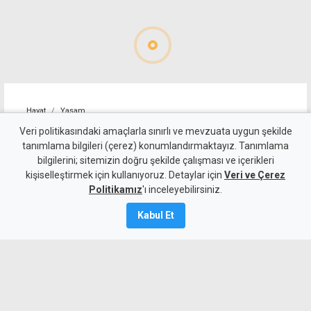
Hayat
Yaşam
Alagadi Fest'te ilk gece
Veri politikasındaki amaçlarla sınırlı ve mevzuata uygun şekilde
tanımlama bilgileri (çerez) konumlandırmaktayız. Tanımlama
kortej, dans ve ateş
bilgilerini; sitemizin doğru şekilde çalışması ve içerikleri
kişiselleştirmek için kullanıyoruz. Detaylar için
gösterileriyle başladı
Veri ve Çerez
Politikamız
'ı inceleyebilirsiniz.
7 Ağustos 2026
Kabul Et
Güncelleme:
8 Ağustos
2026
A
A
Çatalköy-Esentepe Belediyesi tarafından