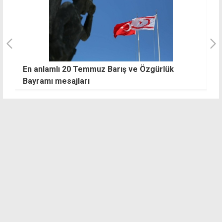
ük
En anlamlı 20 Temmuz Barış ve Özgürlük
U
Bayramı mesajları