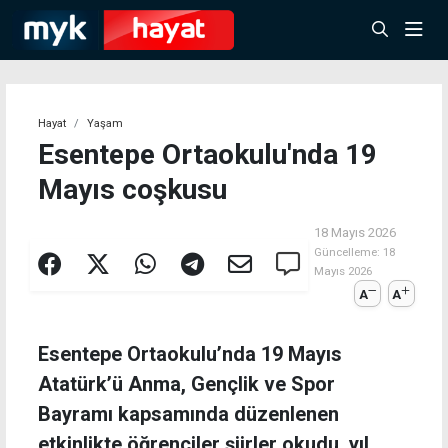
Hayat
Yaşam
Esentepe Ortaokulu'nda 19
Mayıs coşkusu
18 Mayıs 2026
Güncelleme:
18
Mayıs 2026
A
A
Esentepe Ortaokulu’nda 19 Mayıs
Atatürk’ü Anma, Gençlik ve Spor
Bayramı kapsamında düzenlenen
etkinlikte öğrenciler şiirler okudu, yıl