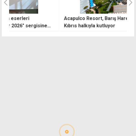
Acapulco Resort, Barış Harekatı'nın 52'nci yılını
Ş
Kıbrıs halkıyla kutluyor
k