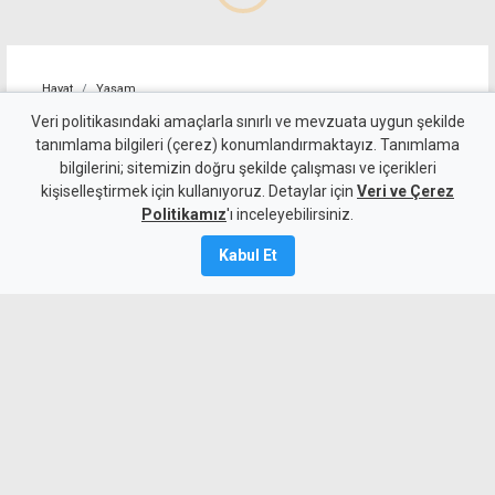
Hayat
Yaşam
Farklı ülkelerden izciler
Veri politikasındaki amaçlarla sınırlı ve mevzuata uygun şekilde
tanımlama bilgileri (çerez) konumlandırmaktayız. Tanımlama
Erenköy'de buluştu
bilgilerini; sitemizin doğru şekilde çalışması ve içerikleri
kişiselleştirmek için kullanıyoruz. Detaylar için
Veri ve Çerez
9 Ağustos 2026
Politikamız
'ı inceleyebilirsiniz.
Güncelleme:
9 Ağustos
2026
Kabul Et
A
A
Türkiye, Kerkük, Gürcistan ve
Kosova’nın da aralarında bulunduğu
ülkelerden gençler, Erenköy’de izcilik,
dostluk ve kültürel paylaşım için bir
araya geldi.