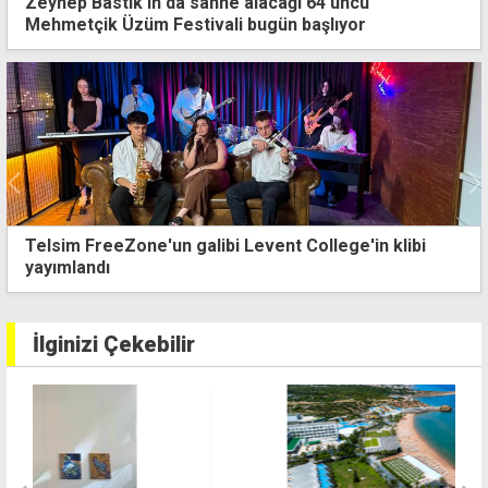
Zeynep Bastık'ın da sahne alacağı 64'üncü
Mehmetçik Üzüm Festivali bugün başlıyor
Nergisli'de spor ve eğlence dolu üç gün
İlginizi Çekebilir