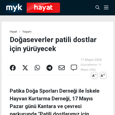
Hayat
Yaşam
Doğaseverler patili dostlar
için yürüyecek
11 Mayıs 2026
Güncelleme:
11
Mayıs 2026
A
A
Patika Doğa Sporları Derneği ile İskele
Hayvan Kurtarma Derneği, 17 Mayıs
Pazar günü Kantara ve çevresi
parkurunda "Patili dostlarımız için