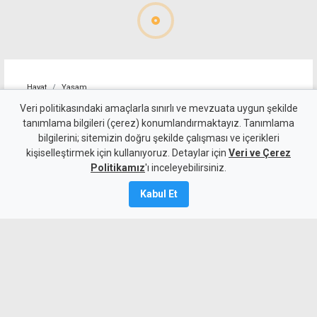
Hayat
Yaşam
Alagadi Fest'te ilk gece
Veri politikasındaki amaçlarla sınırlı ve mevzuata uygun şekilde
tanımlama bilgileri (çerez) konumlandırmaktayız. Tanımlama
kortej, dans ve ateş
bilgilerini; sitemizin doğru şekilde çalışması ve içerikleri
kişiselleştirmek için kullanıyoruz. Detaylar için
gösterileriyle başladı
Veri ve Çerez
Politikamız
'ı inceleyebilirsiniz.
7 Ağustos 2026
Kabul Et
Güncelleme:
8 Ağustos
2026
A
A
Çatalköy-Esentepe Belediyesi tarafından
düzenlenen geleneksel Alagadi Fest,