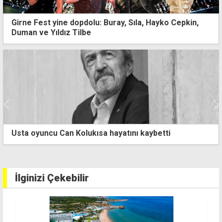
Girne Fest yine dopdolu: Buray, Sıla, Hayko Cepkin,
Duman ve Yıldız Tilbe
24 kadın okuma yazma öğrenerek mezuniyet sevinci
yaşadı
İlginizi Çekebilir