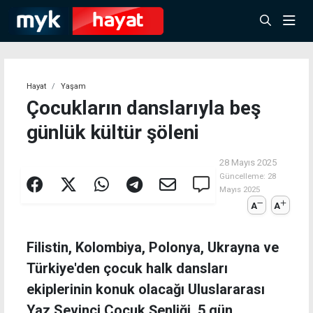
Hayat
Yaşam
Çocukların danslarıyla beş
günlük kültür şöleni
28 Mayıs 2025
Güncelleme:
28
Mayıs 2025
A
A
Filistin, Kolombiya, Polonya, Ukrayna ve
Türkiye'den çocuk halk dansları
ekiplerinin konuk olacağı Uluslararası
Yaz Sevinci Çocuk Şenliği, 5 gün