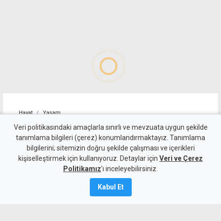
Hayat
Yaşam
TRT'de Kıbrıs Türk opera ve
Veri politikasındaki amaçlarla sınırlı ve mevzuata uygun şekilde
tanımlama bilgileri (çerez) konumlandırmaktayız. Tanımlama
balesi konuşulacak
bilgilerini; sitemizin doğru şekilde çalışması ve içerikleri
kişiselleştirmek için kullanıyoruz. Detaylar için
Veri ve Çerez
10 Ağustos 2026
Politikamız
'ı inceleyebilirsiniz.
A
A
Kabul Et
KKTC Devlet Opera ve Bale