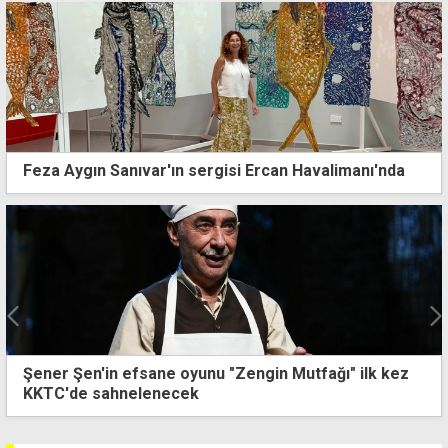
Feza Aygın Sanıvar'ın sergisi Ercan Havalimanı'nda
Şener Şen'in efsane oyunu "Zengin Mutfağı" ilk kez
KKTC'de sahnelenecek