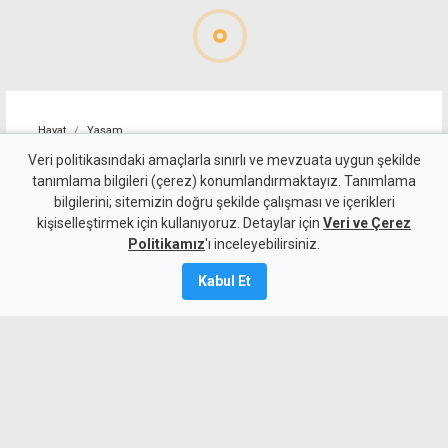
Hayat
Yaşam
Zamna bu sonbaharda Kuzey
Veri politikasındaki amaçlarla sınırlı ve mevzuata uygun şekilde
tanımlama bilgileri (çerez) konumlandırmaktayız. Tanımlama
Kıbrıs'a geri dönüyor: Adres
bilgilerini; sitemizin doğru şekilde çalışması ve içerikleri
kişiselleştirmek için kullanıyoruz. Detaylar için
bu kez Lefkoşa Surlariçi
Veri ve Çerez
Politikamız
'ı inceleyebilirsiniz.
6 Ağustos 2026
Kabul Et
Güncelleme:
6 Ağustos
2026
A
A
Dünyaca ünlü elektronik müzik festivali
Zamna, 10 Ekim 2026’da Lefkoşa