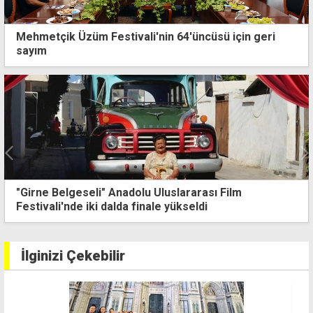
Mehmetçik Üzüm Festivali'nin 64'üncüsü için geri
sayım
geseli" Anadolu Uluslararası Film
"Hiç işlem
nde iki dalda finale yükseldi
gerçekler
İlginizi Çekebilir